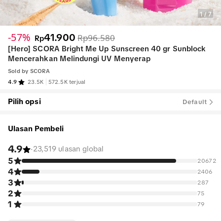
1
/
7
-57%
41.900
Rp96.580
Rp
[Hero] SCORA Bright Me Up Sunscreen 40 gr Sunblock
Mencerahkan Melindungi UV Menyerap
Sold by
SCORA
4.9
23.5K
572.5K terjual
Pilih opsi
Default
Ulasan Pembeli
4.9
·
23,519 ulasan global
5
20672
4
2406
3
287
2
75
1
79