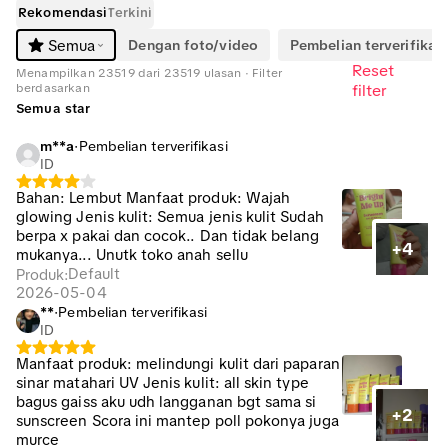
Rekomendasi
Terkini
Dengan foto/video
Pembelian terverifikasi
Semua
Reset
Menampilkan 23519 dari 23519 ulasan · Filter
berdasarkan
filter
Semua star
m**a
·
Pembelian terverifikasi
ID
Bahan: Lembut Manfaat produk: Wajah
glowing Jenis kulit: Semua jenis kulit Sudah
berpa x pakai dan cocok.. Dan tidak belang
+4
mukanya... Unutk toko anah sellu
Default
Produk
:
2026-05-04
**
·
Pembelian terverifikasi
ID
Manfaat produk: melindungi kulit dari paparan
sinar matahari UV Jenis kulit: all skin type
bagus gaiss aku udh langganan bgt sama si
+2
sunscreen Scora ini mantep poll pokonya juga
murce