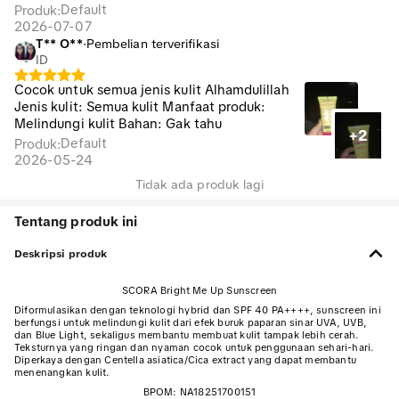
Default
Produk
:
2026-07-07
T** O**️
·
Pembelian terverifikasi
ID
Cocok untuk semua jenis kulit Alhamdulillah
Jenis kulit: Semua kulit Manfaat produk:
Melindungi kulit Bahan: Gak tahu
+2
Default
Produk
:
2026-05-24
Tidak ada produk lagi
Tentang produk ini
Deskripsi produk
SCORA Bright Me Up Sunscreen
Diformulasikan dengan teknologi hybrid dan SPF 40 PA++++, sunscreen ini
berfungsi untuk melindungi kulit dari efek buruk paparan sinar UVA, UVB,
dan Blue Light, sekaligus membantu membuat kulit tampak lebih cerah.
Teksturnya yang ringan dan nyaman cocok untuk penggunaan sehari-hari.
Diperkaya dengan Centella asiatica/Cica extract yang dapat membantu
menenangkan kulit.
BPOM: NA18251700151