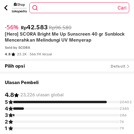
Cari
1
/
7
-56%
42.583
Rp96.580
Rp
[Hero] SCORA Bright Me Up Sunscreen 40 gr Sunblock
Mencerahkan Melindungi UV Menyerap
Sold by
SCORA
4.8
23.2K
566.9K terjual
Pilih opsi
Default
Ulasan Pembeli
4.8
·
23,226 ulasan global
5
20402
4
2385
3
286
2
74
1
79