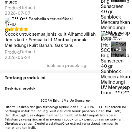
murce
Default
Produk
:
2026-07-07
T** O**️
·
Pembelian terverifikasi
ID
Cocok untuk semua jenis kulit Alhamdulillah
Jenis kulit: Semua kulit Manfaat produk:
Melindungi kulit Bahan: Gak tahu
+2
Default
Produk
:
2026-05-24
Tidak ada produk lagi
Tentang produk ini
Deskripsi produk
SCORA Bright Me Up Sunscreen
Diformulasikan dengan teknologi hybrid dan SPF 40 PA++++, sunscreen ini
berfungsi untuk melindungi kulit dari efek buruk paparan sinar UVA, UVB,
dan Blue Light, sekaligus membantu membuat kulit tampak lebih cerah.
Teksturnya yang ringan dan nyaman cocok untuk penggunaan sehari-hari.
Diperkaya dengan Centella asiatica/Cica extract yang dapat membantu
menenangkan kulit.