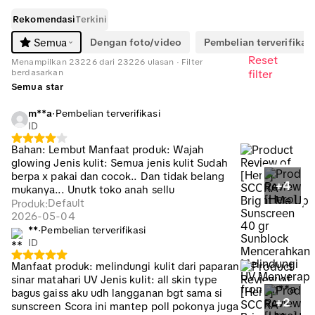
Rekomendasi
Terkini
Dengan foto/video
Pembelian terverifikasi
Semua
Reset
Menampilkan 23226 dari 23226 ulasan · Filter
berdasarkan
filter
Semua star
m**a
·
Pembelian terverifikasi
ID
Bahan: Lembut Manfaat produk: Wajah
glowing Jenis kulit: Semua jenis kulit Sudah
berpa x pakai dan cocok.. Dan tidak belang
+4
mukanya... Unutk toko anah sellu
Default
Produk
:
2026-05-04
**
·
Pembelian terverifikasi
ID
Manfaat produk: melindungi kulit dari paparan
sinar matahari UV Jenis kulit: all skin type
bagus gaiss aku udh langganan bgt sama si
+2
sunscreen Scora ini mantep poll pokonya juga