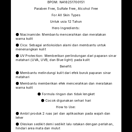
BPOM: NA18251700151
Paraben Free, Sulfate Free, Alcohol Free
For All Skin Types
Untuk usia 12 Tahun
Hero Ingredients:
● Niacinamide: Membantu mencerahkan dan meratakan
warna kulit
● Cica: Sebagai antioksidan alami dan membantu untuk
menenangkan kulit
● UV Protection: Memberikan perlindungan dari paparan sinar
matahari (UVA, UVB, dan Blue light) pada kulit
Benefit:
● Membantu melindungi kulit dari efek buruk paparan sinar
matahari
● Membantu memberikan efek mencerahkan dan meratakan
warna kulit
● Formula ringan dan tidak lengket
● Cocok digunakan sehari hari
How to Use:
● Ambil produk 2 ruas jari dan aplikasikan pada wajah dan
leher
● Oleskan sedikit demi sedikit lalu ratakan dengan perlahan,
hindari area mata dan mulut