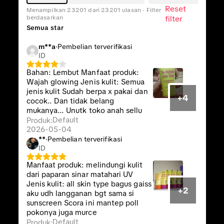
Reset
Menampilkan 23201 dari 23201 ulasan · Filter
berdasarkan
filter
Semua star
m**a
·
Pembelian terverifikasi
ID
Bahan: Lembut Manfaat produk:
Wajah glowing Jenis kulit: Semua
jenis kulit Sudah berpa x pakai dan
+4
cocok.. Dan tidak belang
mukanya... Unutk toko anah sellu
Default
Produk
:
2026-05-04
**
·
Pembelian terverifikasi
ID
Manfaat produk: melindungi kulit
dari paparan sinar matahari UV
Jenis kulit: all skin type bagus gaiss
+2
aku udh langganan bgt sama si
sunscreen Scora ini mantep poll
pokonya juga murce
Default
Produk
: