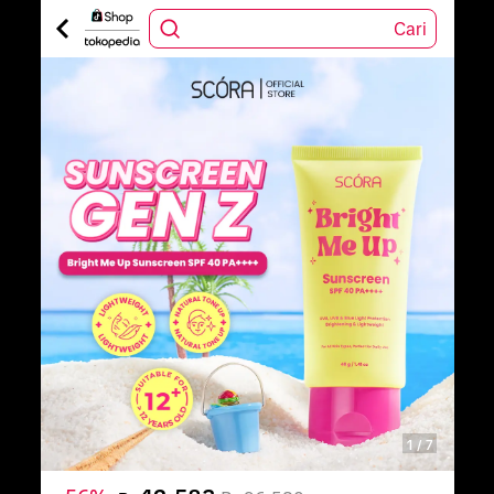
Cari
1
/
7