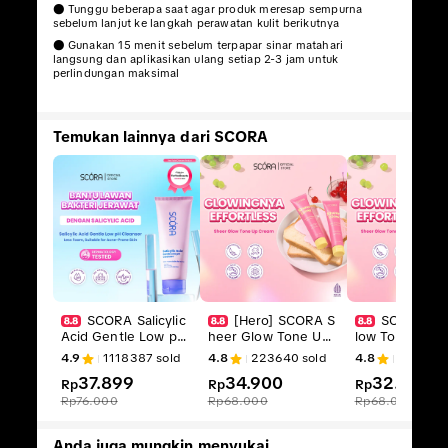
● Tunggu beberapa saat agar produk meresap sempurna
sebelum lanjut ke langkah perawatan kulit berikutnya
● Gunakan 15 menit sebelum terpapar sinar matahari
langsung dan aplikasikan ulang setiap 2-3 jam untuk
perlindungan maksimal
Temukan lainnya dari SCORA
SCORA Salicylic
[Hero] SCORA S
SCORA Sh
Acid Gentle Low pH
heer Glow Tone Up
low Tone Up 
Cleanser Sabun Cuci
Cream 30 Gr Tone U
30 Gr Tone Up 
4.9
1118387
sold
4.8
223640
sold
4.8
979727
Muka Oily Acne Pron
p Viral Mencerahkan
Mencerahkan 
37.899
34.900
32.899
e Skin Friendly
Rp
Secara Natural
Rp
a Natural
Rp
Rp
76.000
Rp
68.000
Rp
68.000
Anda juga mungkin menyukai