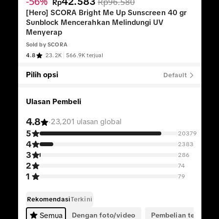
-56%
42.583
Rp96.580
Rp
[Hero] SCORA Bright Me Up Sunscreen 40 gr
Sunblock Mencerahkan Melindungi UV
Menyerap
Sold by
SCORA
4.8
23.2K
566.9K terjual
Pilih opsi
Default
Ulasan Pembeli
4.8
·
23,201 ulasan global
5
20379
4
2383
3
286
2
74
1
79
Rekomendasi
Terkini
Dengan foto/video
Pembelian terverifik
Semua