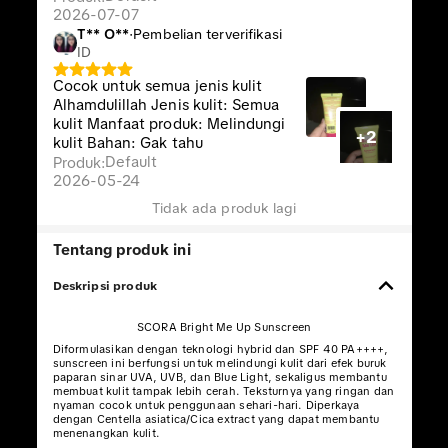
2026-07-07
T** O**️
·
Pembelian terverifikasi
ID
Cocok untuk semua jenis kulit
Alhamdulillah Jenis kulit: Semua
kulit Manfaat produk: Melindungi
+2
kulit Bahan: Gak tahu
Default
Produk
:
2026-05-24
Tidak ada produk lagi
Tentang produk ini
Deskripsi produk
SCORA Bright Me Up Sunscreen
Diformulasikan dengan teknologi hybrid dan SPF 40 PA++++,
sunscreen ini berfungsi untuk melindungi kulit dari efek buruk
paparan sinar UVA, UVB, dan Blue Light, sekaligus membantu
membuat kulit tampak lebih cerah. Teksturnya yang ringan dan
nyaman cocok untuk penggunaan sehari-hari. Diperkaya
dengan Centella asiatica/Cica extract yang dapat membantu
menenangkan kulit.