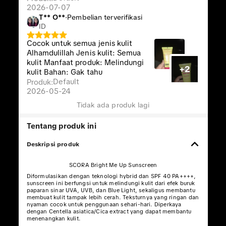
2026-07-07
T** O**️
·
Pembelian terverifikasi
ID
Cocok untuk semua jenis kulit
Alhamdulillah Jenis kulit: Semua
kulit Manfaat produk: Melindungi
+2
kulit Bahan: Gak tahu
Default
Produk
:
2026-05-24
Tidak ada produk lagi
Tentang produk ini
Deskripsi produk
SCORA Bright Me Up Sunscreen
Diformulasikan dengan teknologi hybrid dan SPF 40 PA++++,
sunscreen ini berfungsi untuk melindungi kulit dari efek buruk
paparan sinar UVA, UVB, dan Blue Light, sekaligus membantu
membuat kulit tampak lebih cerah. Teksturnya yang ringan dan
nyaman cocok untuk penggunaan sehari-hari. Diperkaya
dengan Centella asiatica/Cica extract yang dapat membantu
menenangkan kulit.