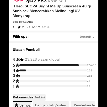
-56%
42.583
Rp96.580
Rp
[Hero] SCORA Bright Me Up Sunscreen 40 gr
Sunblock Mencerahkan Melindungi UV
Menyerap
Sold by
SCORA
4.8
23.2K
566.9K terjual
Pilih opsi
Default
Ulasan Pembeli
4.8
·
23,223 ulasan global
5
20400
4
2384
3
286
2
74
1
79
Rekomendasi
Terkini
Dengan foto/video
Pembelian terverifik
Semua