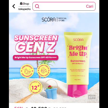
Cari
1
/
7