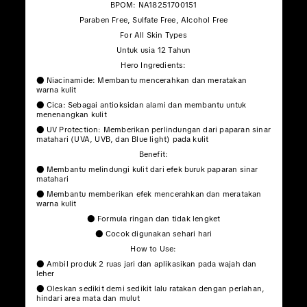
BPOM: NA18251700151
Paraben Free, Sulfate Free, Alcohol Free
For All Skin Types
Untuk usia 12 Tahun
Hero Ingredients:
● Niacinamide: Membantu mencerahkan dan meratakan
warna kulit
● Cica: Sebagai antioksidan alami dan membantu untuk
menenangkan kulit
● UV Protection: Memberikan perlindungan dari paparan sinar
matahari (UVA, UVB, dan Blue light) pada kulit
Benefit:
● Membantu melindungi kulit dari efek buruk paparan sinar
matahari
● Membantu memberikan efek mencerahkan dan meratakan
warna kulit
● Formula ringan dan tidak lengket
● Cocok digunakan sehari hari
How to Use:
● Ambil produk 2 ruas jari dan aplikasikan pada wajah dan
leher
● Oleskan sedikit demi sedikit lalu ratakan dengan perlahan,
hindari area mata dan mulut