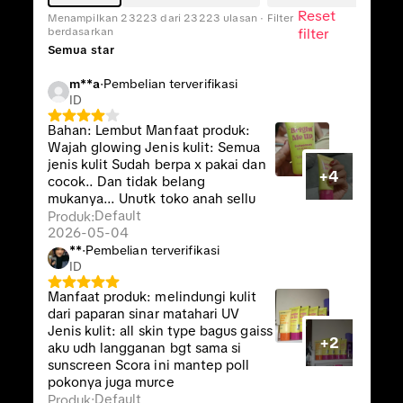
Reset
Menampilkan 23223 dari 23223 ulasan · Filter
berdasarkan
filter
Semua star
m**a
·
Pembelian terverifikasi
ID
Bahan: Lembut Manfaat produk:
Wajah glowing Jenis kulit: Semua
jenis kulit Sudah berpa x pakai dan
+4
cocok.. Dan tidak belang
mukanya... Unutk toko anah sellu
Default
Produk
:
2026-05-04
**
·
Pembelian terverifikasi
ID
Manfaat produk: melindungi kulit
dari paparan sinar matahari UV
Jenis kulit: all skin type bagus gaiss
+2
aku udh langganan bgt sama si
sunscreen Scora ini mantep poll
pokonya juga murce
Default
Produk
: