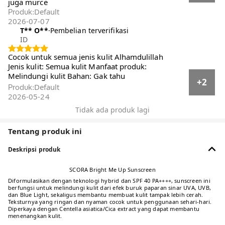
Rekomendasi
Terkini
Dengan foto/video
Pembelian terverifikasi
Semua
Reset
Menampilkan 23338 dari 23338 ulasan · Filter
berdasarkan
filter
Semua star
m**a
·
Pembelian terverifikasi
ID
Bahan: Lembut Manfaat produk: Wajah
glowing Jenis kulit: Semua jenis kulit Sudah
berpa x pakai dan cocok.. Dan tidak belang
+4
mukanya... Unutk toko anah sellu
Default
Produk
:
2026-05-04
**
·
Pembelian terverifikasi
ID
Manfaat produk: melindungi kulit dari paparan
sinar matahari UV Jenis kulit: all skin type
bagus gaiss aku udh langganan bgt sama si
+2
sunscreen Scora ini mantep poll pokonya juga
murce