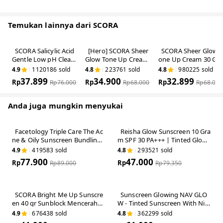
Paraben Free, Sulfate Free, Alcohol Free
For All Skin Types
Untuk usia 12 Tahun
Hero Ingredients:
● Niacinamide: Membantu mencerahkan dan meratakan warna kulit
● Cica: Sebagai antioksidan alami dan membantu untuk menenangkan kulit
● UV Protection: Memberikan perlindungan dari paparan sinar matahari
(UVA, UVB, dan Blue light) pada kulit
Benefit:
● Membantu melindungi kulit dari efek buruk paparan sinar matahari
● Membantu memberikan efek mencerahkan dan meratakan warna kulit
● Formula ringan dan tidak lengket
● Cocok digunakan sehari hari
How to Use:
● Ambil produk 2 ruas jari dan aplikasikan pada wajah dan leher
● Oleskan sedikit demi sedikit lalu ratakan dengan perlahan, hindari area
mata dan mulut
● Tunggu beberapa saat agar produk meresap sempurna sebelum lanjut ke
langkah perawatan kulit berikutnya
● Gunakan 15 menit sebelum terpapar sinar matahari langsung dan
aplikasikan ulang setiap 2-3 jam untuk perlindungan maksimal