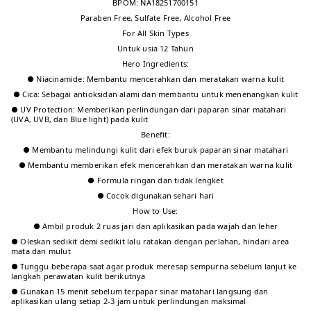
Default
Produk
:
2026-07-07
T** O**️
·
Pembelian terverifikasi
ID
Cocok untuk semua jenis kulit Alhamdulillah
Jenis kulit: Semua kulit Manfaat produk:
Melindungi kulit Bahan: Gak tahu
+2
Default
Produk
:
2026-05-24
Tidak ada produk lagi
Tentang produk ini
Deskripsi produk
SCORA Bright Me Up Sunscreen
Diformulasikan dengan teknologi hybrid dan SPF 40 PA++++, sunscreen ini
berfungsi untuk melindungi kulit dari efek buruk paparan sinar UVA, UVB,
dan Blue Light, sekaligus membantu membuat kulit tampak lebih cerah.
Teksturnya yang ringan dan nyaman cocok untuk penggunaan sehari-hari.
Diperkaya dengan Centella asiatica/Cica extract yang dapat membantu
menenangkan kulit.
BPOM: NA18251700151