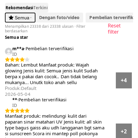
1
/
7
-56%
42.583
Rp96.580
Rp
[Hero] SCORA Bright Me Up Sunscreen 40 gr Sunblock
Mencerahkan Melindungi UV Menyerap
Sold by
SCORA
4.8
23.3K
570.2K terjual
Pilih opsi
Default
Ulasan Pembeli
4.8
·
23,338 ulasan global
5
20504
4
2394
3
287
2
74
1
79