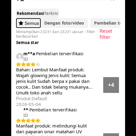
-56%
42.583
Rp96.580
Rp
[Hero] SCORA Bright Me Up Sunscreen 40 gr
Sunblock Mencerahkan Melindungi UV
Menyerap
Sold by
SCORA
4.8
23.2K
567.0K terjual
Pilih opsi
Default
Ulasan Pembeli
4.8
·
23,231 ulasan global
5
20406
4
2385
3
287
2
74
1
79
Rekomendasi
Terkini
Dengan foto/video
Pembelian terverifik
Semua