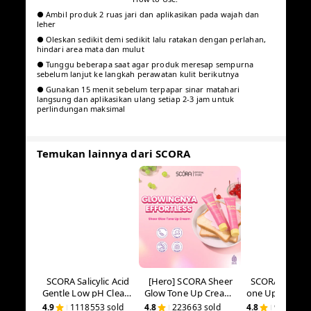
BPOM: NA18251700151
Paraben Free, Sulfate Free, Alcohol Free
For All Skin Types
Untuk usia 12 Tahun
Hero Ingredients:
● Niacinamide: Membantu mencerahkan dan meratakan
warna kulit
● Cica: Sebagai antioksidan alami dan membantu untuk
menenangkan kulit
● UV Protection: Memberikan perlindungan dari paparan sinar
matahari (UVA, UVB, dan Blue light) pada kulit
Benefit:
● Membantu melindungi kulit dari efek buruk paparan sinar
matahari
● Membantu memberikan efek mencerahkan dan meratakan
warna kulit
● Formula ringan dan tidak lengket
● Cocok digunakan sehari hari
How to Use:
● Ambil produk 2 ruas jari dan aplikasikan pada wajah dan
leher
● Oleskan sedikit demi sedikit lalu ratakan dengan perlahan,
hindari area mata dan mulut