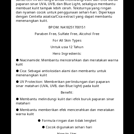
2026-07-07
T** O**️
·
Pembelian terverifikasi
ID
Cocok untuk semua jenis kulit
Alhamdulillah Jenis kulit: Semua
kulit Manfaat produk: Melindungi
+2
kulit Bahan: Gak tahu
Default
Produk
:
2026-05-24
Tidak ada produk lagi
Tentang produk ini
Deskripsi produk
SCORA Bright Me Up Sunscreen
Diformulasikan dengan teknologi hybrid dan SPF 40 PA++++,
sunscreen ini berfungsi untuk melindungi kulit dari efek buruk
paparan sinar UVA, UVB, dan Blue Light, sekaligus membantu
membuat kulit tampak lebih cerah. Teksturnya yang ringan dan
nyaman cocok untuk penggunaan sehari-hari. Diperkaya
dengan Centella asiatica/Cica extract yang dapat membantu
menenangkan kulit.