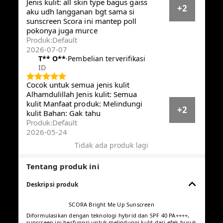
Reset
Menampilkan 23231 dari 23231 ulasan · Filter
berdasarkan
filter
Semua star
m**a
·
Pembelian terverifikasi
ID
Bahan: Lembut Manfaat produk:
Wajah glowing Jenis kulit: Semua
jenis kulit Sudah berpa x pakai dan
+4
cocok.. Dan tidak belang
mukanya... Unutk toko anah sellu
Default
Produk
:
2026-05-04
**
·
Pembelian terverifikasi
ID
Manfaat produk: melindungi kulit
dari paparan sinar matahari UV
Jenis kulit: all skin type bagus gaiss
+2
aku udh langganan bgt sama si
sunscreen Scora ini mantep poll
pokonya juga murce
Default
Produk
: