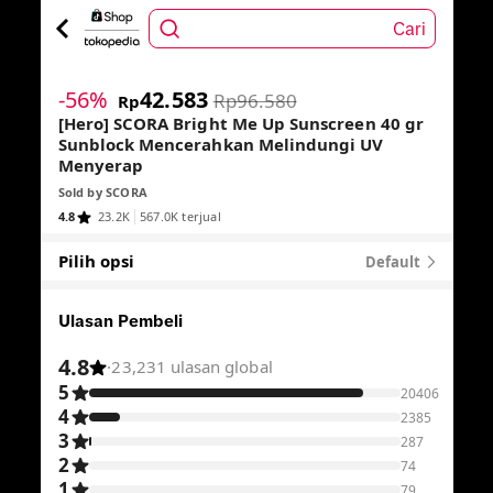
Cari
1
/
7