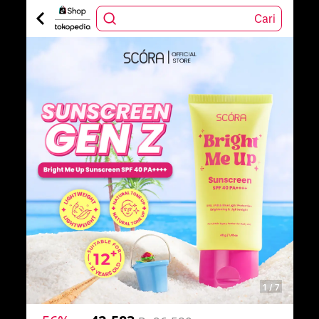
Cari
1
/
7