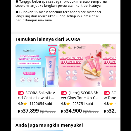
● Tunggu beberapa saat agar produk meresap sempurna
sebelum lanjut ke langkah perawatan kulit berikutnya
● Gunakan 15 menit sebelum terpapar sinar matahari
langsung dan aplikasikan ulang setiap 2-3 jam untuk
perlindungan maksimal
Temukan lainnya dari SCORA
SCORA Salicylic
[Hero] SCORA S
SCORA Sh
Acid Gentle Low pH
heer Glow Tone Up
low Tone Up 
Cleanser Sabun Cuci
Cream 30 Gr Tone U
30 Gr Tone Up 
4.9
1120054
sold
4.8
223751
sold
4.8
980174
Muka Oily Acne Pron
p Viral Mencerahkan
Mencerahkan 
37.899
34.900
32.899
e Skin Friendly
Rp
Secara Natural
Rp
a Natural
Rp
Rp
76.000
Rp
68.000
Rp
68.000
Anda juga mungkin menyukai