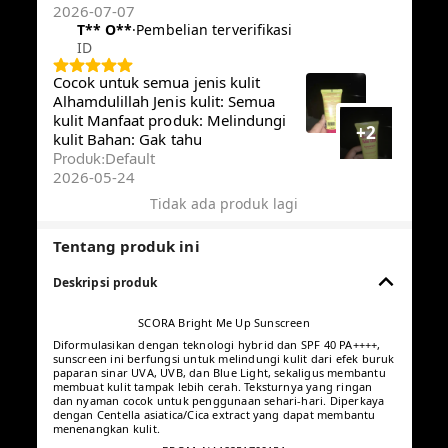
2026-07-07
T** O**️
·
Pembelian terverifikasi
ID
Cocok untuk semua jenis kulit
Alhamdulillah Jenis kulit: Semua
kulit Manfaat produk: Melindungi
+2
kulit Bahan: Gak tahu
Default
Produk
:
2026-05-24
Tidak ada produk lagi
Tentang produk ini
Deskripsi produk
SCORA Bright Me Up Sunscreen
Diformulasikan dengan teknologi hybrid dan SPF 40 PA++++,
sunscreen ini berfungsi untuk melindungi kulit dari efek buruk
paparan sinar UVA, UVB, dan Blue Light, sekaligus membantu
membuat kulit tampak lebih cerah. Teksturnya yang ringan dan
nyaman cocok untuk penggunaan sehari-hari. Diperkaya
dengan Centella asiatica/Cica extract yang dapat membantu
menenangkan kulit.