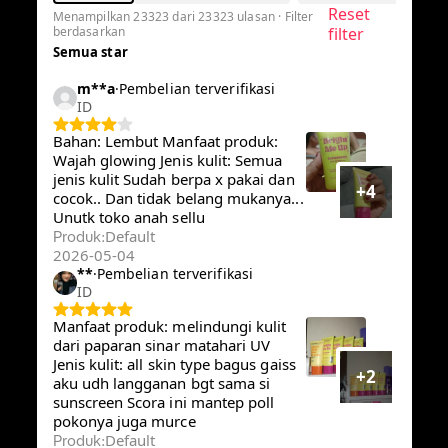
Reset
Menampilkan 23323 dari 23323 ulasan · Filter
berdasarkan
filter
Semua star
m**a
·
Pembelian terverifikasi
ID
Bahan: Lembut Manfaat produk:
Wajah glowing Jenis kulit: Semua
jenis kulit Sudah berpa x pakai dan
+4
cocok.. Dan tidak belang
mukanya... Unutk toko anah sellu
Default
Produk
:
2026-05-04
**
·
Pembelian terverifikasi
ID
Manfaat produk: melindungi kulit
dari paparan sinar matahari UV
Jenis kulit: all skin type bagus gaiss
+2
aku udh langganan bgt sama si
sunscreen Scora ini mantep poll
pokonya juga murce
Default
Produk
: