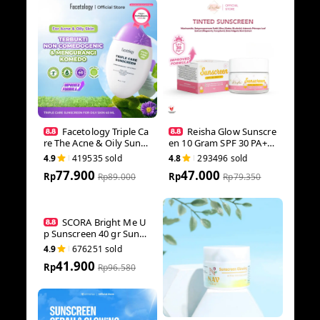
Facetology Triple C
Reisha Glow Sunsc
are The Acne & Oily Su
reen 10 Gram SPF 30 P
nscreen Bundling Serie
A+++ | Tinted Glowing
4.9
419535
sold
4.8
293496
sold
s
Sunscreen IMPROVED F
77.900
47.000
Rp
ORMULA | Tinted Sunsc
Rp
Rp
89.000
Rp
79.350
reen Glowing Mencera
hkan Sunscreen Sunblo
ck BB cream | Sunscree
n Anti Kusam