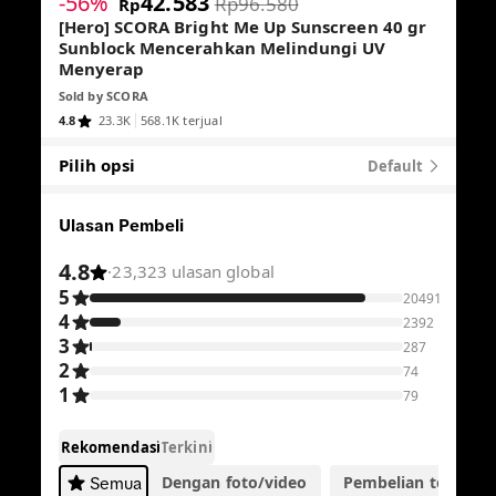
-56%
42.583
Rp96.580
Rp
[Hero] SCORA Bright Me Up Sunscreen 40 gr
Sunblock Mencerahkan Melindungi UV
Menyerap
Sold by
SCORA
4.8
23.3K
568.1K terjual
Pilih opsi
Default
Ulasan Pembeli
4.8
·
23,323 ulasan global
5
20491
4
2392
3
287
2
74
1
79
Rekomendasi
Terkini
Dengan foto/video
Pembelian terverifik
Semua