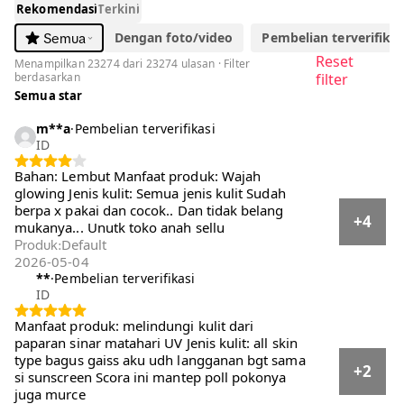
Rekomendasi
Terkini
Dengan foto/video
Pembelian terverifikasi
Semua
Reset
Menampilkan 23274 dari 23274 ulasan · Filter
berdasarkan
filter
Semua star
m**a
·
Pembelian terverifikasi
ID
Bahan: Lembut Manfaat produk: Wajah
glowing Jenis kulit: Semua jenis kulit Sudah
berpa x pakai dan cocok.. Dan tidak belang
+4
mukanya... Unutk toko anah sellu
Default
Produk
:
2026-05-04
**
·
Pembelian terverifikasi
ID
Manfaat produk: melindungi kulit dari paparan
sinar matahari UV Jenis kulit: all skin type
bagus gaiss aku udh langganan bgt sama si
+2
sunscreen Scora ini mantep poll pokonya juga
murce