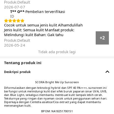
Default
Produk
:
2026-07-07
T** O**️
·
Pembelian terverifikasi
ID
Cocok untuk semua jenis kulit Alhamdulillah
Jenis kulit: Semua kulit Manfaat produk:
Melindungi kulit Bahan: Gak tahu
+2
Default
Produk
:
2026-05-24
Tidak ada produk lagi
Tentang produk ini
Deskripsi produk
SCORA Bright Me Up Sunscreen
Diformulasikan dengan teknologi hybrid dan SPF 40 PA++++, sunscreen ini
berfungsi untuk melindungi kulit dari efek buruk paparan sinar UVA, UVB,
dan Blue Light, sekaligus membantu membuat kulit tampak lebih cerah.
Teksturnya yang ringan dan nyaman cocok untuk penggunaan sehari-hari.
Diperkaya dengan Centella asiatica/Cica extract yang dapat membantu
menenangkan kulit.
BPOM: NA18251700151