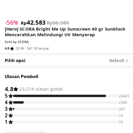
1
/
7
-56%
42.583
Rp96.580
Rp
[Hero] SCORA Bright Me Up Sunscreen 40 gr Sunblock
Mencerahkan Melindungi UV Menyerap
Sold by
SCORA
4.8
23.3K
567.7K terjual
Pilih opsi
Default
Ulasan Pembeli
4.8
·
23,274 ulasan global
5
20445
4
2389
3
287
2
74
1
79