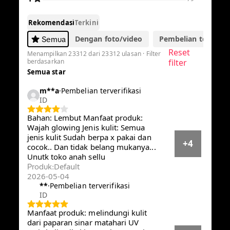
-56%
42.583
Rp96.580
Rp
[Hero] SCORA Bright Me Up Sunscreen 40 gr
Sunblock Mencerahkan Melindungi UV
Menyerap
Sold by
SCORA
4.8
23.3K
568.0K terjual
Pilih opsi
Default
Ulasan Pembeli
4.8
·
23,312 ulasan global
5
20480
4
2392
3
287
2
74
1
79
Rekomendasi
Terkini
Dengan foto/video
Pembelian terverifik
Semua