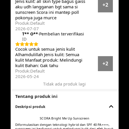
Reset
Menampilkan 23312 dari 23312 ulasan · Filter
berdasarkan
filter
Semua star
m**a
·
Pembelian terverifikasi
ID
Bahan: Lembut Manfaat produk:
Wajah glowing Jenis kulit: Semua
jenis kulit Sudah berpa x pakai dan
+4
cocok.. Dan tidak belang
mukanya... Unutk toko anah sellu
Default
Produk
:
2026-05-04
**
·
Pembelian terverifikasi
ID
Manfaat produk: melindungi kulit
dari paparan sinar matahari UV
Jenis kulit: all skin type bagus gaiss
+2
aku udh langganan bgt sama si
sunscreen Scora ini mantep poll
pokonya juga murce
Default
Produk
: