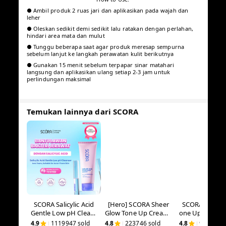
BPOM: NA18251700151
Paraben Free, Sulfate Free, Alcohol Free
For All Skin Types
Untuk usia 12 Tahun
Hero Ingredients:
● Niacinamide: Membantu mencerahkan dan meratakan
warna kulit
● Cica: Sebagai antioksidan alami dan membantu untuk
menenangkan kulit
● UV Protection: Memberikan perlindungan dari paparan sinar
matahari (UVA, UVB, dan Blue light) pada kulit
Benefit:
● Membantu melindungi kulit dari efek buruk paparan sinar
matahari
● Membantu memberikan efek mencerahkan dan meratakan
warna kulit
● Formula ringan dan tidak lengket
● Cocok digunakan sehari hari
How to Use:
● Ambil produk 2 ruas jari dan aplikasikan pada wajah dan
leher
● Oleskan sedikit demi sedikit lalu ratakan dengan perlahan,
hindari area mata dan mulut