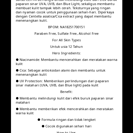
2026-07-07
T** O**️
·
Pembelian terverifikasi
ID
Cocok untuk semua jenis kulit
Alhamdulillah Jenis kulit: Semua
kulit Manfaat produk: Melindungi
+2
kulit Bahan: Gak tahu
Default
Produk
:
2026-05-24
Tidak ada produk lagi
Tentang produk ini
Deskripsi produk
SCORA Bright Me Up Sunscreen
Diformulasikan dengan teknologi hybrid dan SPF 40 PA++++,
sunscreen ini berfungsi untuk melindungi kulit dari efek buruk
paparan sinar UVA, UVB, dan Blue Light, sekaligus membantu
membuat kulit tampak lebih cerah. Teksturnya yang ringan dan
nyaman cocok untuk penggunaan sehari-hari. Diperkaya
dengan Centella asiatica/Cica extract yang dapat membantu
menenangkan kulit.