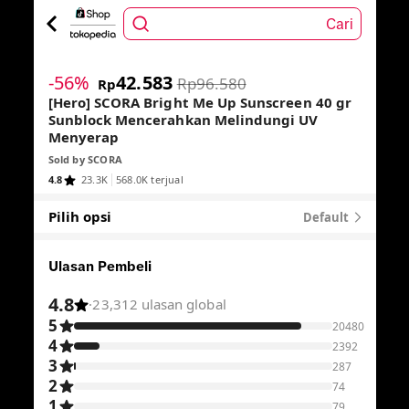
Cari
1
/
7