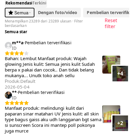
Rekomendasi
Terkini
Dengan foto/video
Pembelian terverifikasi
Semua
Reset
Menampilkan 23289 dari 23289 ulasan · Filter
berdasarkan
filter
Semua star
m**a
·
Pembelian terverifikasi
ID
Bahan: Lembut Manfaat produk: Wajah
glowing Jenis kulit: Semua jenis kulit Sudah
berpa x pakai dan cocok.. Dan tidak belang
+4
mukanya... Unutk toko anah sellu
Default
Produk
:
2026-05-04
**
·
Pembelian terverifikasi
ID
Manfaat produk: melindungi kulit dari paparan
sinar matahari UV Jenis kulit: all skin type
bagus gaiss aku udh langganan bgt sama si
+2
sunscreen Scora ini mantep poll pokonya juga
murce