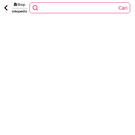
Cari
1
/
7