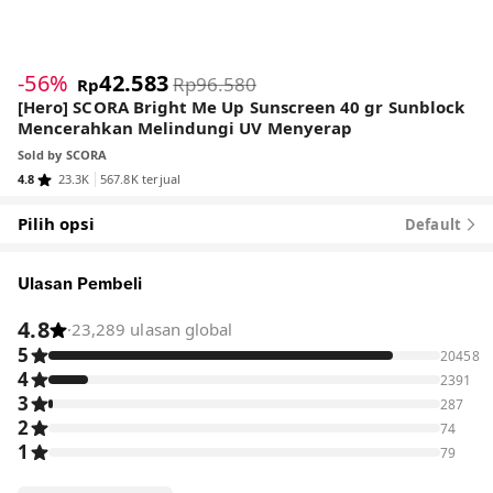
-56%
42.583
Rp96.580
Rp
[Hero] SCORA Bright Me Up Sunscreen 40 gr Sunblock
Mencerahkan Melindungi UV Menyerap
Sold by
SCORA
4.8
23.3K
567.8K terjual
Pilih opsi
Default
Ulasan Pembeli
4.8
·
23,289 ulasan global
5
20458
4
2391
3
287
2
74
1
79