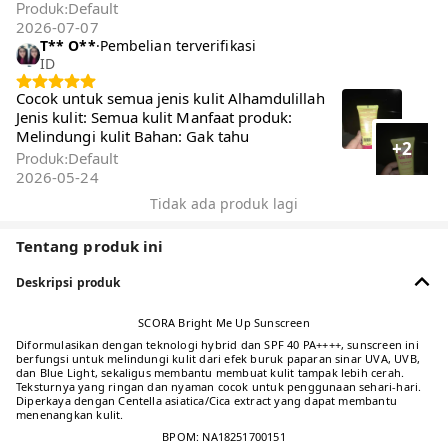
Default
Produk
:
2026-07-07
T** O**️
·
Pembelian terverifikasi
ID
Cocok untuk semua jenis kulit Alhamdulillah
Jenis kulit: Semua kulit Manfaat produk:
Melindungi kulit Bahan: Gak tahu
+2
Default
Produk
:
2026-05-24
Tidak ada produk lagi
Tentang produk ini
Deskripsi produk
SCORA Bright Me Up Sunscreen
Diformulasikan dengan teknologi hybrid dan SPF 40 PA++++, sunscreen ini
berfungsi untuk melindungi kulit dari efek buruk paparan sinar UVA, UVB,
dan Blue Light, sekaligus membantu membuat kulit tampak lebih cerah.
Teksturnya yang ringan dan nyaman cocok untuk penggunaan sehari-hari.
Diperkaya dengan Centella asiatica/Cica extract yang dapat membantu
menenangkan kulit.
BPOM: NA18251700151