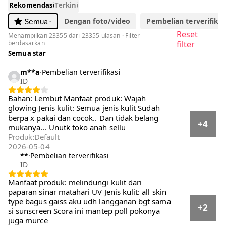
Rekomendasi
Terkini
Dengan foto/video
Pembelian terverifikasi
Semua
Reset
Menampilkan 23355 dari 23355 ulasan · Filter
berdasarkan
filter
Semua star
m**a
·
Pembelian terverifikasi
ID
Bahan: Lembut Manfaat produk: Wajah
glowing Jenis kulit: Semua jenis kulit Sudah
berpa x pakai dan cocok.. Dan tidak belang
+4
mukanya... Unutk toko anah sellu
Default
Produk
:
2026-05-04
**
·
Pembelian terverifikasi
ID
Manfaat produk: melindungi kulit dari paparan
sinar matahari UV Jenis kulit: all skin type
bagus gaiss aku udh langganan bgt sama si
+2
sunscreen Scora ini mantep poll pokonya juga
murce