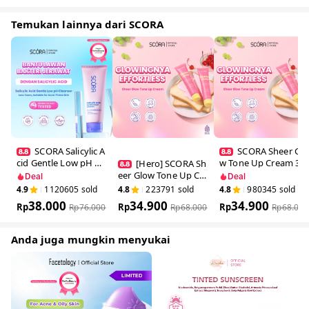
Temukan lainnya dari SCORA
SCORA Salicylic
SCORA Sheer G
Acid Gentle Low pH
low Tone Up Cream
[Hero] SCORA S
Cleanser Sabun Cuci
30 Gr Tone Up Viral
heer Glow Tone Up
Deal
Deal
Muka Oily Acne Pron
Mencerahkan Secar
Cream 30 Gr Tone U
4.9
1120605
sold
4.8
223791
sold
4.8
980345
sold
e Skin Friendly
a Natural
p Viral Mencerahkan
38.000
34.900
34.900
Rp
Secara Natural
Rp
Rp
Rp
76.000
Rp
68.000
Rp
68.000
Anda juga mungkin menyukai