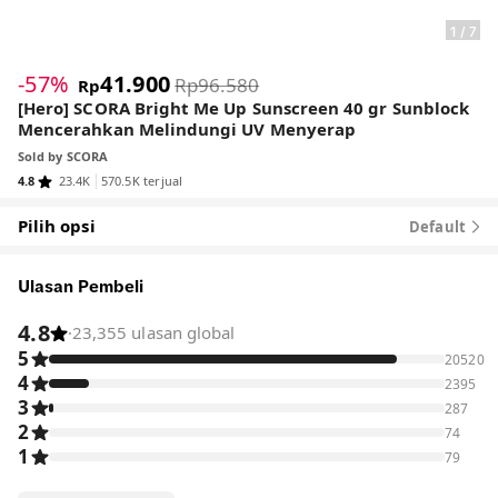
1
/
7
-57%
41.900
Rp96.580
Rp
[Hero] SCORA Bright Me Up Sunscreen 40 gr Sunblock
Mencerahkan Melindungi UV Menyerap
Sold by
SCORA
4.8
23.4K
570.5K terjual
Pilih opsi
Default
Ulasan Pembeli
4.8
·
23,355 ulasan global
5
20520
4
2395
3
287
2
74
1
79