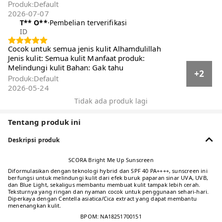
Default
Produk
:
2026-07-07
T** O**️
·
Pembelian terverifikasi
ID
Cocok untuk semua jenis kulit Alhamdulillah
Jenis kulit: Semua kulit Manfaat produk:
Melindungi kulit Bahan: Gak tahu
+2
Default
Produk
:
2026-05-24
Tidak ada produk lagi
Tentang produk ini
Deskripsi produk
SCORA Bright Me Up Sunscreen
Diformulasikan dengan teknologi hybrid dan SPF 40 PA++++, sunscreen ini
berfungsi untuk melindungi kulit dari efek buruk paparan sinar UVA, UVB,
dan Blue Light, sekaligus membantu membuat kulit tampak lebih cerah.
Teksturnya yang ringan dan nyaman cocok untuk penggunaan sehari-hari.
Diperkaya dengan Centella asiatica/Cica extract yang dapat membantu
menenangkan kulit.
BPOM: NA18251700151