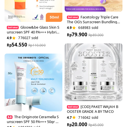
Facetology Triple Car
e The OG’s Sunscreen Bundli
ng Series
Gloow&be Glass Skin
4.9
668983
sold
Sunscreen SPF 40 PA+++ Hy
79.900
Rp
Rp
89.000
brid UV Filter | No White Cast
4.9
776027
sold
| Glowy Finish | Ringan & Tid
54.550
ak Perih | All Skin Types
Rp
Rp
110.000
[COD] PAKET WAJAH
BOOSTER GRADE A BY TMC
O
The Originote Ceramella
4.7
716042
sold
Sunscreen SPF 50 PA+++ 50