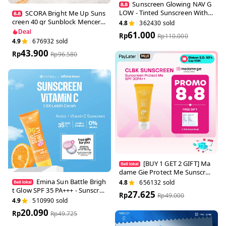
Sunscreen Glowing NAV
GLOW - Tinted Sunscreen Wi
SCORA Bright Me Up Sun
th Niacinamide
screen 40 gr Sunblock Menc
4.8
362430
sold
erahkan Melindungi UV Meny
Deal
61.000
Rp
Rp
110.000
erap
4.9
676932
sold
43.900
Rp
Rp
96.580
[BUY 1 GET 2 GIFT] M
adame Gie Protect Me Sunsc
reen SPF 30 PA +++ 50ml Wit
Emina Sun Battle Brig
4.8
656132
sold
h Calendula - Skincare Sunbl
ht Glow SPF 35 PA+++ - Suns
27.625
ock
Rp
Rp
49.000
creen Serum Amino Vitamin
4.9
510990
sold
C - Cerah, Ringan, Hydrating
20.090
[Teruji In Vivo] Non acnegeni
Rp
Rp
49.725