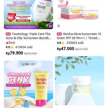
Facetology Triple Care Th
Reisha Glow Sunscreen 1
e Acne & Oily Sunscreen Bun
0 Gram SPF 30 PA+++ | Tinte
dling Series
d Glowing Sunscreen IMPRO
4.8
293603
sold
Deal
VED FORMULA | Tinted Suns
4.9
419924
sold
47.000
creen Glowing Mencerahkan
Rp
Rp
79.350
79.900
Sunscreen Sunblock BB crea
Rp
Rp
89.000
m | Sunscreen Anti Kusam