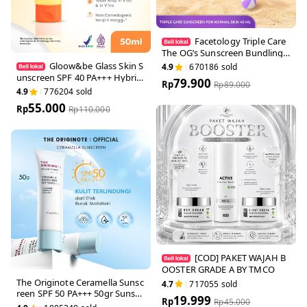
Facetology Triple Car
e The OG’s Sunscreen Bundli
ng Series
Gloow&be Glass Skin
4.9
670186
sold
Sunscreen SPF 40 PA+++ Hy
79.900
Rp
Rp
89.000
brid UV Filter | No White Cast
4.9
776204
sold
| Glowy Finish | Ringan & Tid
55.000
ak Perih | All Skin Types
Rp
Rp
110.000
[COD] PAKET WAJAH
BOOSTER GRADE A BY TMC
O
The Originote Ceramella Sun
4.7
717055
sold
screen SPF 50 PA+++ 50gr S