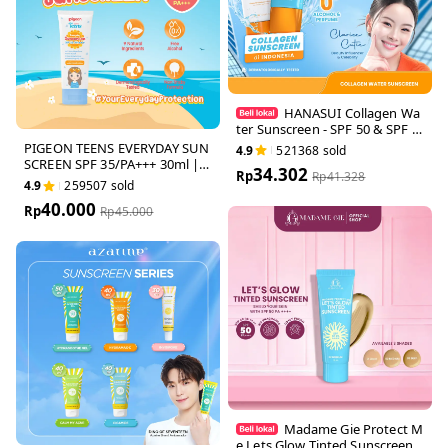
HANASUI Collagen Wa
ter Sunscreen - SPF 50 & SP
F 30 - Ringan & Menenangka
PIGEON TEENS EVERYDAY S
4.9
521368
sold
n Kulit No Whitecast Tidak Ku
UNSCREEN SPF 35/PA+++ 30
34.302
sam Berminyak
Rp
Rp
41.328
ml | Sunscreen Remaja Real S
4.9
259507
sold
PF | No Whitecast | Non Stick
40.000
y Formula
Rp
Rp
45.000
Madame Gie Protect