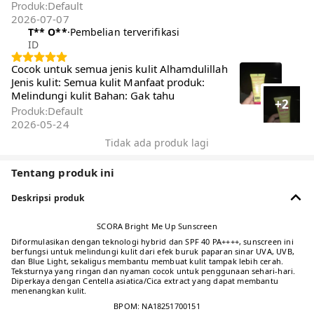
Default
Produk
:
2026-07-07
T** O**️
·
Pembelian terverifikasi
ID
Cocok untuk semua jenis kulit Alhamdulillah
Jenis kulit: Semua kulit Manfaat produk:
Melindungi kulit Bahan: Gak tahu
+2
Default
Produk
:
2026-05-24
Tidak ada produk lagi
Tentang produk ini
Deskripsi produk
SCORA Bright Me Up Sunscreen
Diformulasikan dengan teknologi hybrid dan SPF 40 PA++++, sunscreen ini
berfungsi untuk melindungi kulit dari efek buruk paparan sinar UVA, UVB,
dan Blue Light, sekaligus membantu membuat kulit tampak lebih cerah.
Teksturnya yang ringan dan nyaman cocok untuk penggunaan sehari-hari.
Diperkaya dengan Centella asiatica/Cica extract yang dapat membantu
menenangkan kulit.
BPOM: NA18251700151