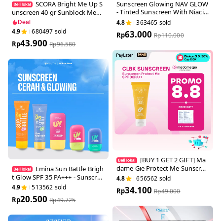
SCORA Bright Me Up
Sunscreen Glowing NAV GLO
Sunscreen 40 gr Sunblock M
W - Tinted Sunscreen With N
encerahkan Melindungi UV M
iacinamide
4.8
363465
sold
Deal
enyerap
4.9
680497
sold
63.000
Rp
Rp
110.000
43.900
Rp
Rp
96.580
[BUY 1 GET 2 GIFT] M
adame Gie Protect Me Sunsc
Emina Sun Battle Brig
reen SPF 30 PA +++ 50ml Wit
ht Glow SPF 35 PA+++ - Suns
4.8
656562
sold
h Calendula - Skincare Sunbl
creen Serum Amino Vitamin
4.9
513562
sold
34.100
ock
Rp
Rp
49.000
C - Cerah, Ringan, Hydrating
20.500
[Teruji In Vivo] Non acnegeni
Rp
Rp
49.725
c & Non Comedogenic. Coco