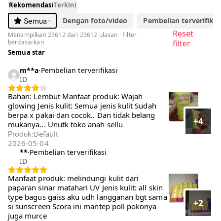
Rekomendasi
Terkini
Dengan foto/video
Pembelian terverifikasi
Semua
Reset
Menampilkan 23612 dari 23612 ulasan · Filter
berdasarkan
filter
Semua star
m**a
·
Pembelian terverifikasi
ID
Bahan: Lembut Manfaat produk: Wajah
glowing Jenis kulit: Semua jenis kulit Sudah
berpa x pakai dan cocok.. Dan tidak belang
+4
mukanya... Unutk toko anah sellu
Default
Produk
:
2026-05-04
**
·
Pembelian terverifikasi
ID
Manfaat produk: melindungi kulit dari paparan
sinar matahari UV Jenis kulit: all skin type
bagus gaiss aku udh langganan bgt sama si
+2
sunscreen Scora ini mantep poll pokonya juga
murce