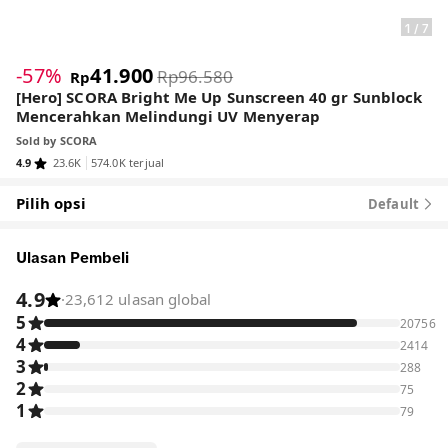
1
/
7
-57%
41.900
Rp96.580
Rp
[Hero] SCORA Bright Me Up Sunscreen 40 gr Sunblock
Mencerahkan Melindungi UV Menyerap
Sold by
SCORA
4.9
23.6K
574.0K terjual
Pilih opsi
Default
Ulasan Pembeli
4.9
·
23,612 ulasan global
5
20756
4
2414
3
288
2
75
1
79