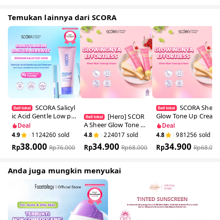
Temukan lainnya dari SCORA
SCORA Salic
SCORA She
ylic Acid Gentle Low
r Glow Tone Up Cre
[Hero] SCOR
pH Cleanser Sabun
am 30 Gr Tone Up V
A Sheer Glow Tone
Deal
Deal
Cuci Muka Oily Acne
iral Mencerahkan Se
Up Cream 30 Gr Ton
4.9
1124260
sold
4.8
224017
sold
4.8
981256
sold
Prone Skin Friendly
cara Natural
e Up Viral Mencerah
38.000
34.900
34.900
Rp
kan Secara Natural
Rp
Rp
Rp
76.000
Rp
68.000
Rp
68.000
Anda juga mungkin menyukai