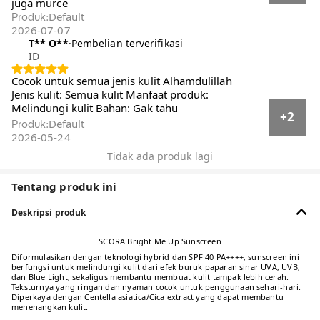
Rekomendasi
Terkini
Dengan foto/video
Pembelian terverifikasi
Semua
Reset
Menampilkan 23344 dari 23344 ulasan · Filter
berdasarkan
filter
Semua star
m**a
·
Pembelian terverifikasi
ID
Bahan: Lembut Manfaat produk: Wajah
glowing Jenis kulit: Semua jenis kulit Sudah
berpa x pakai dan cocok.. Dan tidak belang
+4
mukanya... Unutk toko anah sellu
Default
Produk
:
2026-05-04
**
·
Pembelian terverifikasi
ID
Manfaat produk: melindungi kulit dari paparan
sinar matahari UV Jenis kulit: all skin type
bagus gaiss aku udh langganan bgt sama si
+2
sunscreen Scora ini mantep poll pokonya juga
murce