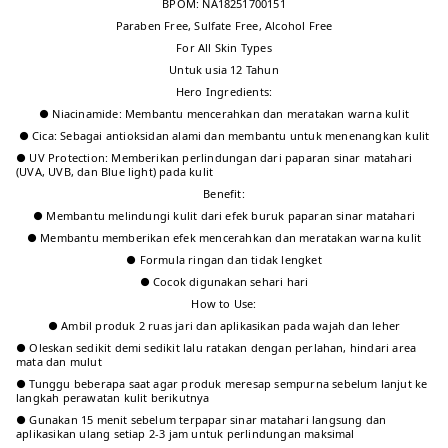
Default
Produk
:
2026-07-07
T** O**️
·
Pembelian terverifikasi
ID
Cocok untuk semua jenis kulit Alhamdulillah
Jenis kulit: Semua kulit Manfaat produk:
Melindungi kulit Bahan: Gak tahu
+2
Default
Produk
:
2026-05-24
Tidak ada produk lagi
Tentang produk ini
Deskripsi produk
SCORA Bright Me Up Sunscreen
Diformulasikan dengan teknologi hybrid dan SPF 40 PA++++, sunscreen ini
berfungsi untuk melindungi kulit dari efek buruk paparan sinar UVA, UVB,
dan Blue Light, sekaligus membantu membuat kulit tampak lebih cerah.
Teksturnya yang ringan dan nyaman cocok untuk penggunaan sehari-hari.
Diperkaya dengan Centella asiatica/Cica extract yang dapat membantu
menenangkan kulit.
BPOM: NA18251700151