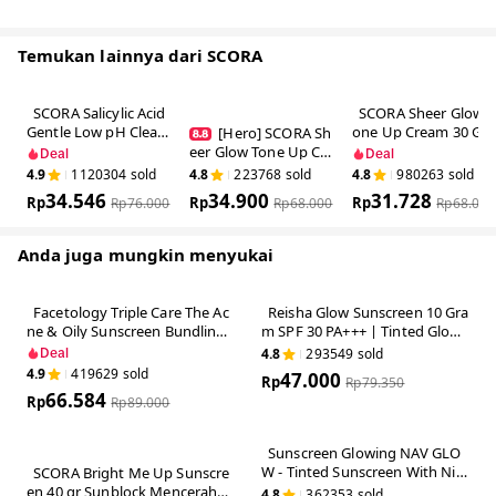
Paraben Free, Sulfate Free, Alcohol Free
For All Skin Types
Untuk usia 12 Tahun
Hero Ingredients:
● Niacinamide: Membantu mencerahkan dan meratakan warna kulit
● Cica: Sebagai antioksidan alami dan membantu untuk menenangkan kulit
● UV Protection: Memberikan perlindungan dari paparan sinar matahari
(UVA, UVB, dan Blue light) pada kulit
Benefit:
● Membantu melindungi kulit dari efek buruk paparan sinar matahari
● Membantu memberikan efek mencerahkan dan meratakan warna kulit
● Formula ringan dan tidak lengket
● Cocok digunakan sehari hari
How to Use:
● Ambil produk 2 ruas jari dan aplikasikan pada wajah dan leher
● Oleskan sedikit demi sedikit lalu ratakan dengan perlahan, hindari area
mata dan mulut
● Tunggu beberapa saat agar produk meresap sempurna sebelum lanjut ke
langkah perawatan kulit berikutnya
● Gunakan 15 menit sebelum terpapar sinar matahari langsung dan
aplikasikan ulang setiap 2-3 jam untuk perlindungan maksimal