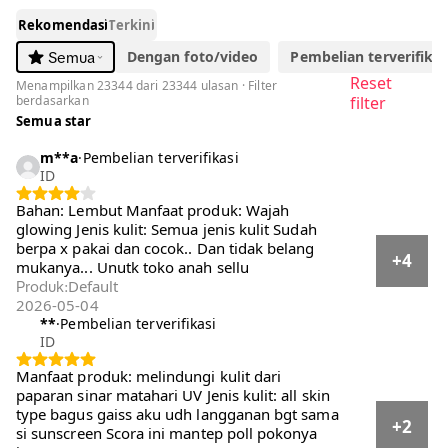
1
/
7
-57%
41.900
Rp96.580
Rp
[Hero] SCORA Bright Me Up Sunscreen 40 gr Sunblock
Mencerahkan Melindungi UV Menyerap
Sold by
SCORA
4.8
23.3K
570.3K terjual
Pilih opsi
Default
Ulasan Pembeli
4.8
·
23,344 ulasan global
5
20510
4
2394
3
287
2
74
1
79