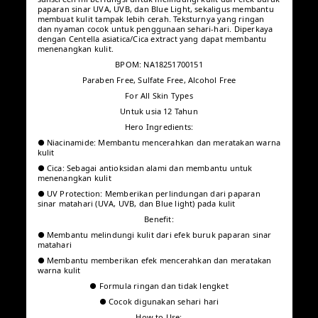
2026-07-07
T** O**️
·
Pembelian terverifikasi
ID
Cocok untuk semua jenis kulit
Alhamdulillah Jenis kulit: Semua
kulit Manfaat produk: Melindungi
+2
kulit Bahan: Gak tahu
Default
Produk
:
2026-05-24
Tidak ada produk lagi
Tentang produk ini
Deskripsi produk
SCORA Bright Me Up Sunscreen
Diformulasikan dengan teknologi hybrid dan SPF 40 PA++++,
sunscreen ini berfungsi untuk melindungi kulit dari efek buruk
paparan sinar UVA, UVB, dan Blue Light, sekaligus membantu
membuat kulit tampak lebih cerah. Teksturnya yang ringan dan
nyaman cocok untuk penggunaan sehari-hari. Diperkaya
dengan Centella asiatica/Cica extract yang dapat membantu
menenangkan kulit.