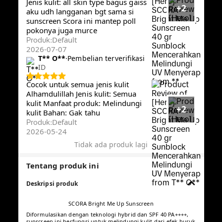
Reset
Menampilkan 23338 dari 23338 ulasan · Filter
berdasarkan
filter
Semua star
m**a
·
Pembelian terverifikasi
ID
Bahan: Lembut Manfaat produk:
Wajah glowing Jenis kulit: Semua
jenis kulit Sudah berpa x pakai dan
+4
cocok.. Dan tidak belang
mukanya... Unutk toko anah sellu
Default
Produk
:
2026-05-04
**
·
Pembelian terverifikasi
ID
Manfaat produk: melindungi kulit
dari paparan sinar matahari UV
Jenis kulit: all skin type bagus gaiss
+2
aku udh langganan bgt sama si
sunscreen Scora ini mantep poll
pokonya juga murce
Default
Produk
: