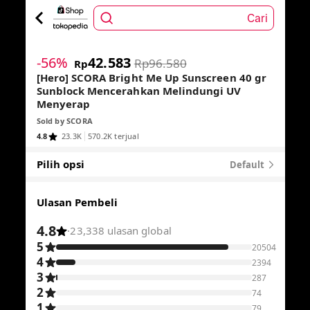
Cari
1
/
7