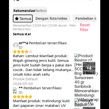
-56%
42.583
Rp96.580
Rp
[Hero] SCORA Bright Me Up Sunscreen 40 gr
Sunblock Mencerahkan Melindungi UV
Menyerap
Sold by
SCORA
4.8
23.3K
570.2K terjual
Pilih opsi
Default
Ulasan Pembeli
4.8
·
23,338 ulasan global
5
20504
4
2394
3
287
2
74
1
79
Rekomendasi
Terkini
Dengan foto/video
Pembelian terverifik
Semua