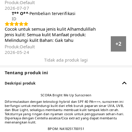
Default
Produk
:
2026-07-07
T** O**️
·
Pembelian terverifikasi
ID
Cocok untuk semua jenis kulit Alhamdulillah
Jenis kulit: Semua kulit Manfaat produk:
Melindungi kulit Bahan: Gak tahu
+2
Default
Produk
:
2026-05-24
Tidak ada produk lagi
Tentang produk ini
Deskripsi produk
SCORA Bright Me Up Sunscreen
Diformulasikan dengan teknologi hybrid dan SPF 40 PA++++, sunscreen ini
berfungsi untuk melindungi kulit dari efek buruk paparan sinar UVA, UVB,
dan Blue Light, sekaligus membantu membuat kulit tampak lebih cerah.
Teksturnya yang ringan dan nyaman cocok untuk penggunaan sehari-hari.
Diperkaya dengan Centella asiatica/Cica extract yang dapat membantu
menenangkan kulit.
BPOM: NA18251700151