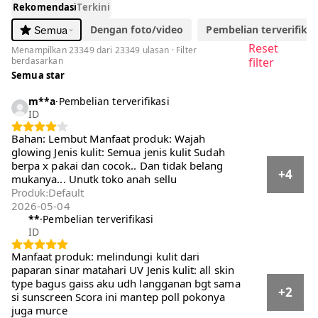
Rekomendasi
Terkini
Dengan foto/video
Pembelian terverifikasi
Semua
Reset
Menampilkan 23349 dari 23349 ulasan · Filter
berdasarkan
filter
Semua star
m**a
·
Pembelian terverifikasi
ID
Bahan: Lembut Manfaat produk: Wajah
glowing Jenis kulit: Semua jenis kulit Sudah
berpa x pakai dan cocok.. Dan tidak belang
+4
mukanya... Unutk toko anah sellu
Default
Produk
:
2026-05-04
**
·
Pembelian terverifikasi
ID
Manfaat produk: melindungi kulit dari paparan
sinar matahari UV Jenis kulit: all skin type
bagus gaiss aku udh langganan bgt sama si
+2
sunscreen Scora ini mantep poll pokonya juga
murce