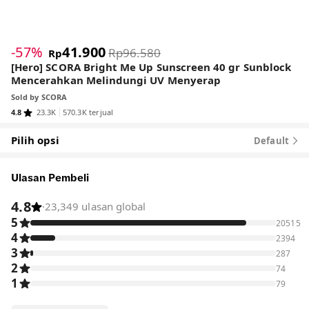
1
/
7
-57%
41.900
Rp96.580
Rp
[Hero] SCORA Bright Me Up Sunscreen 40 gr Sunblock
Mencerahkan Melindungi UV Menyerap
Sold by
SCORA
4.8
23.3K
570.3K terjual
Pilih opsi
Default
Ulasan Pembeli
4.8
·
23,349 ulasan global
5
20515
4
2394
3
287
2
74
1
79