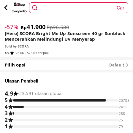
Cari
1
/
7
-57%
41.900
Rp96.580
Rp
[Hero] SCORA Bright Me Up Sunscreen 40 gr Sunblock
Mencerahkan Melindungi UV Menyerap
Sold by
SCORA
4.9
23.6K
573.6K terjual
Pilih opsi
Default
Ulasan Pembeli
4.9
·
23,591 ulasan global
5
20738
4
2411
3
288
2
75
1
79