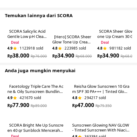
Temukan lainnya dari SCORA
SCORA Salicylic Aci
SCORA Sheer Glow
d Gentle Low pH Cle
Tone Up Cream 30
[Hero] SCORA She
anser Sabun Cuci M
Gr Tone Up Viral Me
er Glow Tone Up Cr
Deal
Deal
uka Oily Acne Prone
ncerahkan Secara N
eam 30 Gr Tone Up
4.9
1123918
sold
4.8
223985
sold
4.8
981182
sold
Skin Friendly
atural
Viral Mencerahkan S
38.000
34.900
34.900
Rp
ecara Natural
Rp
Rp
Rp
76.000
Rp
68.000
Rp
68.000
Anda juga mungkin menyukai
Facetology Triple Care The
Reisha Glow Sunscreen 10
Acne & Oily Sunscreen Bundl
Gram SPF 30 PA+++ | Tinted
ing Series
Glowing Sunscreen IMPROVE
4.9
421670
sold
4.8
294217
sold
D FORMULA | Tinted Sunscre
77.900
47.000
Rp
en Glowing Mencerahkan Su
Rp
Rp
89.000
Rp
79.350
nscreen Sunblock BB cream |
Sunscreen Anti Kusam
SCORA Bright Me Up Sunscr
Sunscreen Glowing NAV GLO
een 40 gr Sunblock Mencera
W - Tinted Sunscreen With N