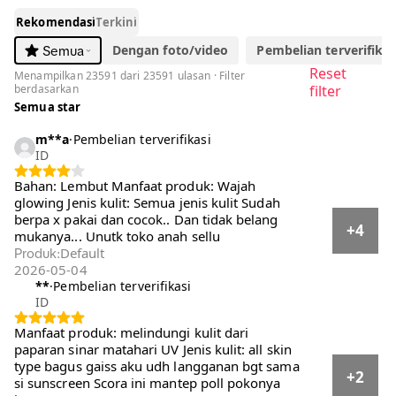
Rekomendasi
Terkini
Dengan foto/video
Pembelian terverifikasi
Semua
Reset
Menampilkan 23591 dari 23591 ulasan · Filter
berdasarkan
filter
Semua star
m**a
·
Pembelian terverifikasi
ID
Bahan: Lembut Manfaat produk: Wajah
glowing Jenis kulit: Semua jenis kulit Sudah
berpa x pakai dan cocok.. Dan tidak belang
+4
mukanya... Unutk toko anah sellu
Default
Produk
:
2026-05-04
**
·
Pembelian terverifikasi
ID
Manfaat produk: melindungi kulit dari paparan
sinar matahari UV Jenis kulit: all skin type
bagus gaiss aku udh langganan bgt sama si
+2
sunscreen Scora ini mantep poll pokonya juga