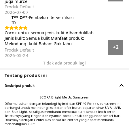
murce
Default
Produk
:
2026-07-07
T** O**️
·
Pembelian terverifikasi
ID
Cocok untuk semua jenis kulit Alhamdulillah
Jenis kulit: Semua kulit Manfaat produk:
Melindungi kulit Bahan: Gak tahu
+2
Default
Produk
:
2026-05-24
Tidak ada produk lagi
Tentang produk ini
Deskripsi produk
SCORA Bright Me Up Sunscreen
Diformulasikan dengan teknologi hybrid dan SPF 40 PA++++, sunscreen ini
berfungsi untuk melindungi kulit dari efek buruk paparan sinar UVA, UVB,
dan Blue Light, sekaligus membantu membuat kulit tampak lebih cerah.
Teksturnya yang ringan dan nyaman cocok untuk penggunaan sehari-hari.
Diperkaya dengan Centella asiatica/Cica extract yang dapat membantu
menenangkan kulit.