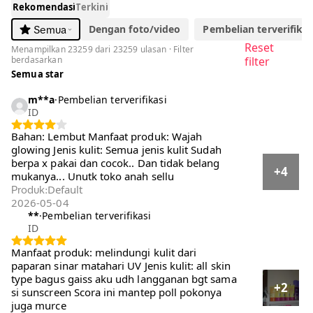
Rekomendasi
Terkini
Dengan foto/video
Pembelian terverifikasi
Semua
Reset
Menampilkan 23259 dari 23259 ulasan · Filter
berdasarkan
filter
Semua star
m**a
·
Pembelian terverifikasi
ID
Bahan: Lembut Manfaat produk: Wajah
glowing Jenis kulit: Semua jenis kulit Sudah
berpa x pakai dan cocok.. Dan tidak belang
+4
mukanya... Unutk toko anah sellu
Default
Produk
:
2026-05-04
**
·
Pembelian terverifikasi
ID
Manfaat produk: melindungi kulit dari paparan
sinar matahari UV Jenis kulit: all skin type
bagus gaiss aku udh langganan bgt sama si
+2
sunscreen Scora ini mantep poll pokonya juga
murce