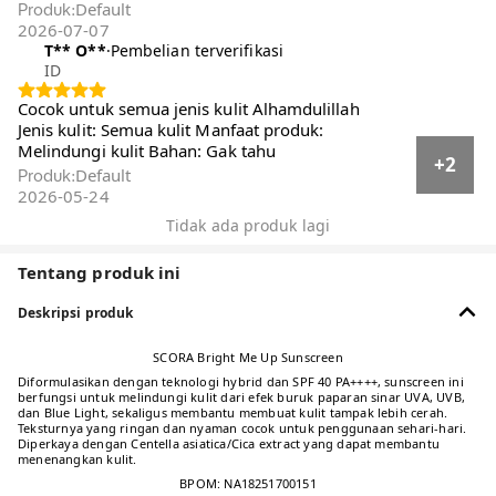
Default
Produk
:
2026-07-07
T** O**️
·
Pembelian terverifikasi
ID
Cocok untuk semua jenis kulit Alhamdulillah
Jenis kulit: Semua kulit Manfaat produk:
Melindungi kulit Bahan: Gak tahu
+2
Default
Produk
:
2026-05-24
Tidak ada produk lagi
Tentang produk ini
Deskripsi produk
SCORA Bright Me Up Sunscreen
Diformulasikan dengan teknologi hybrid dan SPF 40 PA++++, sunscreen ini
berfungsi untuk melindungi kulit dari efek buruk paparan sinar UVA, UVB,
dan Blue Light, sekaligus membantu membuat kulit tampak lebih cerah.
Teksturnya yang ringan dan nyaman cocok untuk penggunaan sehari-hari.
Diperkaya dengan Centella asiatica/Cica extract yang dapat membantu
menenangkan kulit.
BPOM: NA18251700151