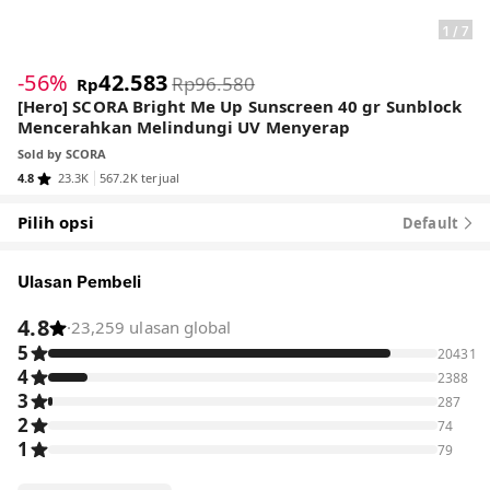
1
/
7
-56%
42.583
Rp96.580
Rp
[Hero] SCORA Bright Me Up Sunscreen 40 gr Sunblock
Mencerahkan Melindungi UV Menyerap
Sold by
SCORA
4.8
23.3K
567.2K terjual
Pilih opsi
Default
Ulasan Pembeli
4.8
·
23,259 ulasan global
5
20431
4
2388
3
287
2
74
1
79