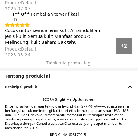
Default
Produk
:
2026-07-07
T** O**️
·
Pembelian terverifikasi
ID
Cocok untuk semua jenis kulit Alhamdulillah
Jenis kulit: Semua kulit Manfaat produk:
Melindungi kulit Bahan: Gak tahu
+2
Default
Produk
:
2026-05-24
Tidak ada produk lagi
Tentang produk ini
Deskripsi produk
SCORA Bright Me Up Sunscreen
Diformulasikan dengan teknologi hybrid dan SPF 40 PA++++, sunscreen ini
berfungsi untuk melindungi kulit dari efek buruk paparan sinar UVA, UVB,
dan Blue Light, sekaligus membantu membuat kulit tampak lebih cerah.
Teksturnya yang ringan dan nyaman cocok untuk penggunaan sehari-hari.
Diperkaya dengan Centella asiatica/Cica extract yang dapat membantu
menenangkan kulit.
BPOM: NA18251700151