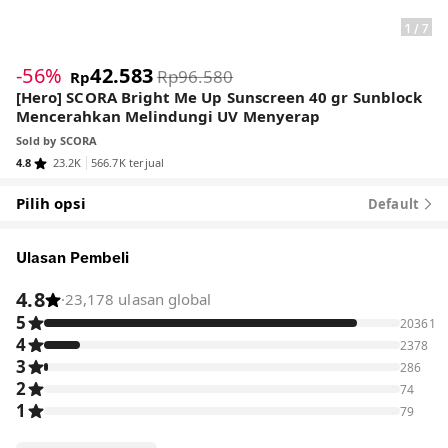
1
/
7
-56%
42.583
Rp96.580
Rp
[Hero] SCORA Bright Me Up Sunscreen 40 gr Sunblock
Mencerahkan Melindungi UV Menyerap
Sold by
SCORA
4.8
23.2K
566.7K terjual
Pilih opsi
Default
Ulasan Pembeli
4.8
·
23,178 ulasan global
5
20361
4
2378
3
286
2
74
1
79