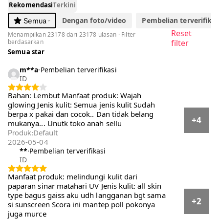
Rekomendasi
Terkini
Dengan foto/video
Pembelian terverifikasi
Semua
Reset
Menampilkan 23178 dari 23178 ulasan · Filter
berdasarkan
filter
Semua star
m**a
·
Pembelian terverifikasi
ID
Bahan: Lembut Manfaat produk: Wajah
glowing Jenis kulit: Semua jenis kulit Sudah
berpa x pakai dan cocok.. Dan tidak belang
+4
mukanya... Unutk toko anah sellu
Default
Produk
:
2026-05-04
**
·
Pembelian terverifikasi
ID
Manfaat produk: melindungi kulit dari paparan
sinar matahari UV Jenis kulit: all skin type
bagus gaiss aku udh langganan bgt sama si
+2
sunscreen Scora ini mantep poll pokonya juga
murce