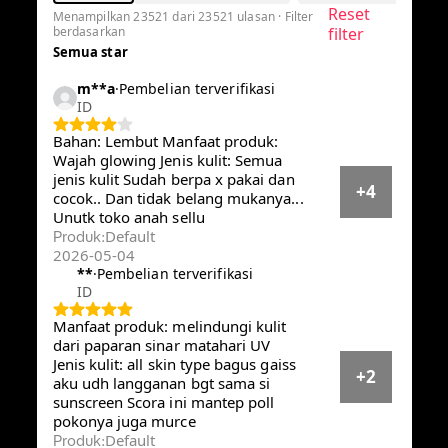
Reset
Menampilkan 23521 dari 23521 ulasan · Filter
berdasarkan
filter
Semua star
m**a
·
Pembelian terverifikasi
ID
Bahan: Lembut Manfaat produk:
Wajah glowing Jenis kulit: Semua
jenis kulit Sudah berpa x pakai dan
+4
cocok.. Dan tidak belang
mukanya... Unutk toko anah sellu
Default
Produk
:
2026-05-04
**
·
Pembelian terverifikasi
ID
Manfaat produk: melindungi kulit
dari paparan sinar matahari UV
Jenis kulit: all skin type bagus gaiss
+2
aku udh langganan bgt sama si
sunscreen Scora ini mantep poll
pokonya juga murce
Default
Produk
: