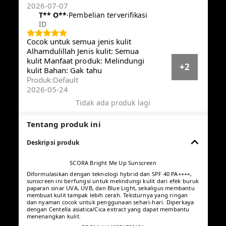
2026-07-07
T** O**️
·
Pembelian terverifikasi
ID
Cocok untuk semua jenis kulit
Alhamdulillah Jenis kulit: Semua
kulit Manfaat produk: Melindungi
+2
kulit Bahan: Gak tahu
Default
Produk
:
2026-05-24
Tidak ada produk lagi
Tentang produk ini
Deskripsi produk
SCORA Bright Me Up Sunscreen
Diformulasikan dengan teknologi hybrid dan SPF 40 PA++++,
sunscreen ini berfungsi untuk melindungi kulit dari efek buruk
paparan sinar UVA, UVB, dan Blue Light, sekaligus membantu
membuat kulit tampak lebih cerah. Teksturnya yang ringan dan
nyaman cocok untuk penggunaan sehari-hari. Diperkaya
dengan Centella asiatica/Cica extract yang dapat membantu
menenangkan kulit.