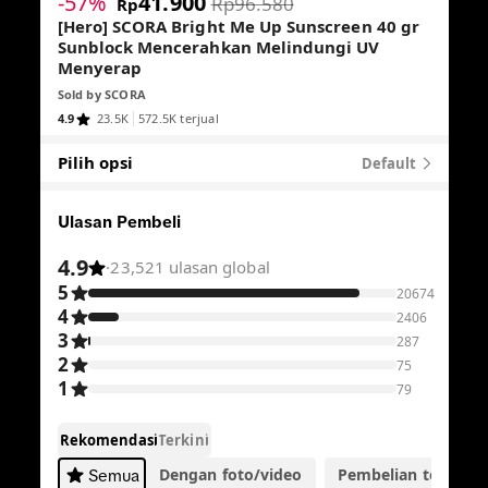
-57%
41.900
Rp96.580
Rp
[Hero] SCORA Bright Me Up Sunscreen 40 gr
Sunblock Mencerahkan Melindungi UV
Menyerap
Sold by
SCORA
4.9
23.5K
572.5K terjual
Pilih opsi
Default
Ulasan Pembeli
4.9
·
23,521 ulasan global
5
20674
4
2406
3
287
2
75
1
79
Rekomendasi
Terkini
Dengan foto/video
Pembelian terverifik
Semua