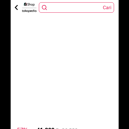
Cari
1
/
7