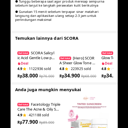
● Tunggu beberapa saat agar produk meresap sempurna
sebelum lanjut ke langkah perawatan kulit berikutnya
● Gunakan 15 menit sebelum terpapar sinar matahari
langsung dan aplikasikan ulang setiap 2-3 jam untuk
perlindungan maksimal
Temukan lainnya dari SCORA
SCORA Salic
SCORA
ylic Acid Gentle Low
r Glow Tone U
[Hero] SCOR
pH Cleanser Sabun
am 30 Gr Tone
A Sheer Glow Tone
Deal
Deal
Cuci Muka Oily Acne
iral Mencerah
Up Cream 30 Gr Ton
4.9
1122936
sold
4.8
223925
sold
4.8
980976
Prone Skin Friendly
cara Natural
e Up Viral Mencerah
38.000
34.900
34.900
Rp
kan Secara Natural
Rp
Rp
Rp
76.000
Rp
68.000
Rp
68.000