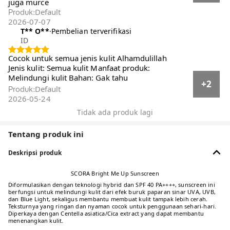
Rekomendasi
Terkini
Dengan foto/video
Pembelian terverifikasi
Semua
Reset
Menampilkan 23169 dari 23169 ulasan · Filter
berdasarkan
filter
Semua star
m**a
·
Pembelian terverifikasi
ID
Bahan: Lembut Manfaat produk: Wajah
glowing Jenis kulit: Semua jenis kulit Sudah
berpa x pakai dan cocok.. Dan tidak belang
+4
mukanya... Unutk toko anah sellu
Default
Produk
:
2026-05-04
**
·
Pembelian terverifikasi
ID
Manfaat produk: melindungi kulit dari paparan
sinar matahari UV Jenis kulit: all skin type
bagus gaiss aku udh langganan bgt sama si
+2
sunscreen Scora ini mantep poll pokonya juga
murce