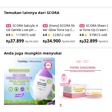
Paraben Free, Sulfate Free, Alcohol Free
For All Skin Types
Untuk usia 12 Tahun
Hero Ingredients:
● Niacinamide: Membantu mencerahkan dan meratakan warna kulit
● Cica: Sebagai antioksidan alami dan membantu untuk menenangkan kulit
● UV Protection: Memberikan perlindungan dari paparan sinar matahari
(UVA, UVB, dan Blue light) pada kulit
Benefit:
● Membantu melindungi kulit dari efek buruk paparan sinar matahari
● Membantu memberikan efek mencerahkan dan meratakan warna kulit
● Formula ringan dan tidak lengket
● Cocok digunakan sehari hari
How to Use:
● Ambil produk 2 ruas jari dan aplikasikan pada wajah dan leher
● Oleskan sedikit demi sedikit lalu ratakan dengan perlahan, hindari area
mata dan mulut
● Tunggu beberapa saat agar produk meresap sempurna sebelum lanjut ke
langkah perawatan kulit berikutnya
● Gunakan 15 menit sebelum terpapar sinar matahari langsung dan
aplikasikan ulang setiap 2-3 jam untuk perlindungan maksimal