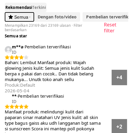
1
/
7
-56%
42.583
Rp96.580
Rp
[Hero] SCORA Bright Me Up Sunscreen 40 gr Sunblock
Mencerahkan Melindungi UV Menyerap
Sold by
SCORA
4.8
23.2K
566.6K terjual
Pilih opsi
Default
Ulasan Pembeli
4.8
·
23,169 ulasan global
5
20352
4
2378
3
286
2
74
1
79