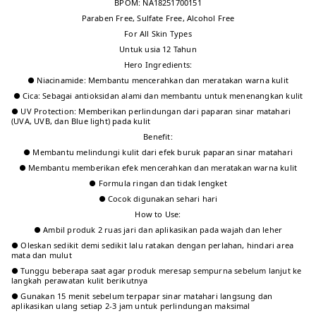
Default
Produk
:
2026-07-07
T** O**️
·
Pembelian terverifikasi
ID
Cocok untuk semua jenis kulit Alhamdulillah
Jenis kulit: Semua kulit Manfaat produk:
Melindungi kulit Bahan: Gak tahu
+2
Default
Produk
:
2026-05-24
Tidak ada produk lagi
Tentang produk ini
Deskripsi produk
SCORA Bright Me Up Sunscreen
Diformulasikan dengan teknologi hybrid dan SPF 40 PA++++, sunscreen ini
berfungsi untuk melindungi kulit dari efek buruk paparan sinar UVA, UVB,
dan Blue Light, sekaligus membantu membuat kulit tampak lebih cerah.
Teksturnya yang ringan dan nyaman cocok untuk penggunaan sehari-hari.
Diperkaya dengan Centella asiatica/Cica extract yang dapat membantu
menenangkan kulit.
BPOM: NA18251700151