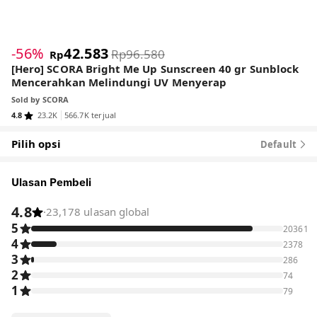
1
/
7
-56%
42.583
Rp96.580
Rp
[Hero] SCORA Bright Me Up Sunscreen 40 gr Sunblock
Mencerahkan Melindungi UV Menyerap
Sold by
SCORA
4.8
23.2K
566.7K terjual
Pilih opsi
Default
Ulasan Pembeli
4.8
·
23,178 ulasan global
5
20361
4
2378
3
286
2
74
1
79