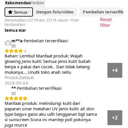
Rekomendasi
Terkini
Dengan foto/video
Pembelian terverifikasi
Semua
Reset
Menampilkan 23178 dari 23178 ulasan · Filter
berdasarkan
filter
Semua star
m**a
·
Pembelian terverifikasi
ID
Bahan: Lembut Manfaat produk: Wajah
glowing Jenis kulit: Semua jenis kulit Sudah
berpa x pakai dan cocok.. Dan tidak belang
+4
mukanya... Unutk toko anah sellu
Default
Produk
:
2026-05-04
**
·
Pembelian terverifikasi
ID
Manfaat produk: melindungi kulit dari paparan
sinar matahari UV Jenis kulit: all skin type
bagus gaiss aku udh langganan bgt sama si
+2
sunscreen Scora ini mantep poll pokonya juga
murce