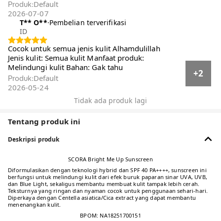
Default
Produk
:
2026-07-07
T** O**️
·
Pembelian terverifikasi
ID
Cocok untuk semua jenis kulit Alhamdulillah
Jenis kulit: Semua kulit Manfaat produk:
Melindungi kulit Bahan: Gak tahu
+2
Default
Produk
:
2026-05-24
Tidak ada produk lagi
Tentang produk ini
Deskripsi produk
SCORA Bright Me Up Sunscreen
Diformulasikan dengan teknologi hybrid dan SPF 40 PA++++, sunscreen ini
berfungsi untuk melindungi kulit dari efek buruk paparan sinar UVA, UVB,
dan Blue Light, sekaligus membantu membuat kulit tampak lebih cerah.
Teksturnya yang ringan dan nyaman cocok untuk penggunaan sehari-hari.
Diperkaya dengan Centella asiatica/Cica extract yang dapat membantu
menenangkan kulit.
BPOM: NA18251700151