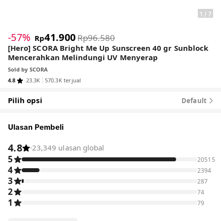
1
/
7
-57%
41.900
Rp96.580
Rp
[Hero] SCORA Bright Me Up Sunscreen 40 gr Sunblock
Mencerahkan Melindungi UV Menyerap
Sold by
SCORA
4.8
23.3K
570.3K terjual
Pilih opsi
Default
Ulasan Pembeli
4.8
·
23,349 ulasan global
5
20515
4
2394
3
287
2
74
1
79