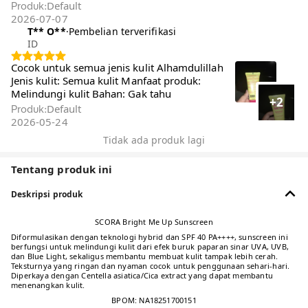
Default
Produk
:
2026-07-07
T** O**️
·
Pembelian terverifikasi
ID
Cocok untuk semua jenis kulit Alhamdulillah
Jenis kulit: Semua kulit Manfaat produk:
Melindungi kulit Bahan: Gak tahu
+2
Default
Produk
:
2026-05-24
Tidak ada produk lagi
Tentang produk ini
Deskripsi produk
SCORA Bright Me Up Sunscreen
Diformulasikan dengan teknologi hybrid dan SPF 40 PA++++, sunscreen ini
berfungsi untuk melindungi kulit dari efek buruk paparan sinar UVA, UVB,
dan Blue Light, sekaligus membantu membuat kulit tampak lebih cerah.
Teksturnya yang ringan dan nyaman cocok untuk penggunaan sehari-hari.
Diperkaya dengan Centella asiatica/Cica extract yang dapat membantu
menenangkan kulit.
BPOM: NA18251700151