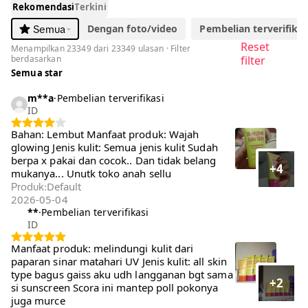
Rekomendasi
Terkini
Dengan foto/video
Pembelian terverifikasi
Semua
Reset
Menampilkan 23349 dari 23349 ulasan · Filter
berdasarkan
filter
Semua star
m**a
·
Pembelian terverifikasi
ID
Bahan: Lembut Manfaat produk: Wajah
glowing Jenis kulit: Semua jenis kulit Sudah
berpa x pakai dan cocok.. Dan tidak belang
+4
mukanya... Unutk toko anah sellu
Default
Produk
:
2026-05-04
**
·
Pembelian terverifikasi
ID
Manfaat produk: melindungi kulit dari paparan
sinar matahari UV Jenis kulit: all skin type
bagus gaiss aku udh langganan bgt sama si
+2
sunscreen Scora ini mantep poll pokonya juga
murce