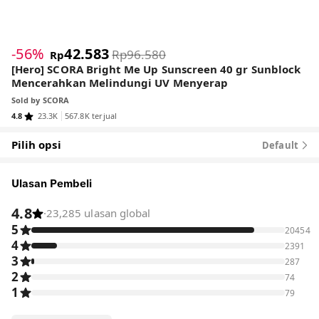
1
/
7
-56%
42.583
Rp96.580
Rp
[Hero] SCORA Bright Me Up Sunscreen 40 gr Sunblock
Mencerahkan Melindungi UV Menyerap
Sold by
SCORA
4.8
23.3K
567.8K terjual
Pilih opsi
Default
Ulasan Pembeli
4.8
·
23,285 ulasan global
5
20454
4
2391
3
287
2
74
1
79