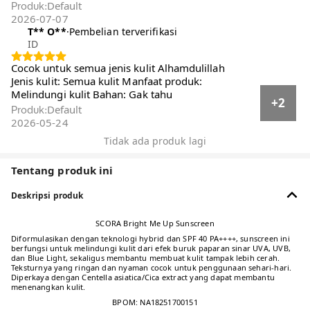
Default
Produk
:
2026-07-07
T** O**️
·
Pembelian terverifikasi
ID
Cocok untuk semua jenis kulit Alhamdulillah
Jenis kulit: Semua kulit Manfaat produk:
Melindungi kulit Bahan: Gak tahu
+2
Default
Produk
:
2026-05-24
Tidak ada produk lagi
Tentang produk ini
Deskripsi produk
SCORA Bright Me Up Sunscreen
Diformulasikan dengan teknologi hybrid dan SPF 40 PA++++, sunscreen ini
berfungsi untuk melindungi kulit dari efek buruk paparan sinar UVA, UVB,
dan Blue Light, sekaligus membantu membuat kulit tampak lebih cerah.
Teksturnya yang ringan dan nyaman cocok untuk penggunaan sehari-hari.
Diperkaya dengan Centella asiatica/Cica extract yang dapat membantu
menenangkan kulit.
BPOM: NA18251700151