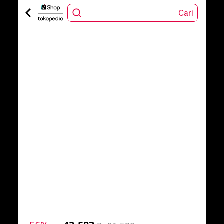
Cari
1
/
7