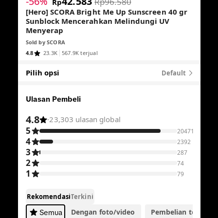
-56%
42.583
Rp96.580
Rp
[Hero] SCORA Bright Me Up Sunscreen 40 gr
Sunblock Mencerahkan Melindungi UV
Menyerap
Sold by
SCORA
4.8
23.3K
567.9K terjual
Pilih opsi
Default
Ulasan Pembeli
4.8
·
23,303 ulasan global
5
20471
4
2392
3
287
2
74
1
79
Rekomendasi
Terkini
Dengan foto/video
Pembelian terverifik
Semua