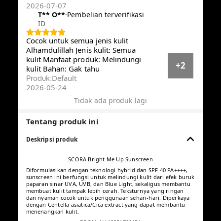
2026-07-07
T** O**️
·
Pembelian terverifikasi
ID
Cocok untuk semua jenis kulit
Alhamdulillah Jenis kulit: Semua
kulit Manfaat produk: Melindungi
+2
kulit Bahan: Gak tahu
Default
Produk
:
2026-05-24
Tidak ada produk lagi
Tentang produk ini
Deskripsi produk
SCORA Bright Me Up Sunscreen
Diformulasikan dengan teknologi hybrid dan SPF 40 PA++++,
sunscreen ini berfungsi untuk melindungi kulit dari efek buruk
paparan sinar UVA, UVB, dan Blue Light, sekaligus membantu
membuat kulit tampak lebih cerah. Teksturnya yang ringan dan
nyaman cocok untuk penggunaan sehari-hari. Diperkaya
dengan Centella asiatica/Cica extract yang dapat membantu
menenangkan kulit.