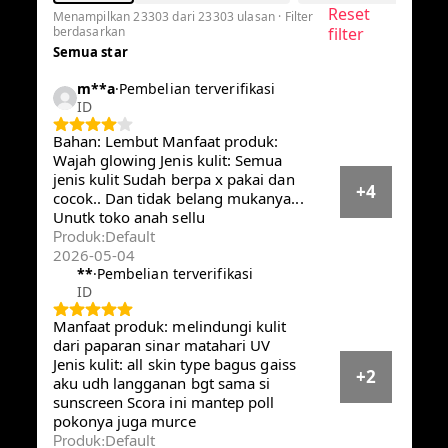
Reset
Menampilkan 23303 dari 23303 ulasan · Filter
berdasarkan
filter
Semua star
m**a
·
Pembelian terverifikasi
ID
Bahan: Lembut Manfaat produk:
Wajah glowing Jenis kulit: Semua
jenis kulit Sudah berpa x pakai dan
+4
cocok.. Dan tidak belang
mukanya... Unutk toko anah sellu
Default
Produk
:
2026-05-04
**
·
Pembelian terverifikasi
ID
Manfaat produk: melindungi kulit
dari paparan sinar matahari UV
Jenis kulit: all skin type bagus gaiss
+2
aku udh langganan bgt sama si
sunscreen Scora ini mantep poll
pokonya juga murce
Default
Produk
: