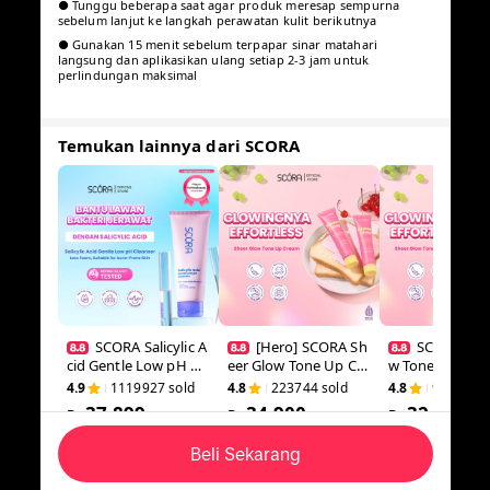
● Tunggu beberapa saat agar produk meresap sempurna
sebelum lanjut ke langkah perawatan kulit berikutnya
● Gunakan 15 menit sebelum terpapar sinar matahari
langsung dan aplikasikan ulang setiap 2-3 jam untuk
perlindungan maksimal
Temukan lainnya dari SCORA
SCORA Salicylic
[Hero] SCORA S
SCORA Sh
Acid Gentle Low pH
heer Glow Tone Up
low Tone Up 
Cleanser Sabun Cuci
Cream 30 Gr Tone U
30 Gr Tone Up 
4.9
1119927
sold
4.8
223744
sold
4.8
980146
Muka Oily Acne Pron
p Viral Mencerahkan
Mencerahkan 
37.899
34.900
32.899
e Skin Friendly
Rp
Secara Natural
Rp
a Natural
Rp
Rp
76.000
Rp
68.000
Rp
68.000
Beli Sekarang
Anda juga mungkin menyukai