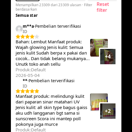
Reset
Menampilkan 23309 dari 23309 ulasan · Filter
berdasarkan
filter
Semua star
m**a
·
Pembelian terverifikasi
ID
Bahan: Lembut Manfaat produk:
Wajah glowing Jenis kulit: Semua
jenis kulit Sudah berpa x pakai dan
+4
cocok.. Dan tidak belang
mukanya... Unutk toko anah sellu
Default
Produk
:
2026-05-04
**
·
Pembelian terverifikasi
ID
Manfaat produk: melindungi kulit
dari paparan sinar matahari UV
Jenis kulit: all skin type bagus gaiss
+2
aku udh langganan bgt sama si
sunscreen Scora ini mantep poll
pokonya juga murce
Default
Produk
: