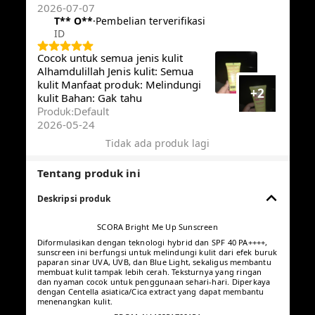
2026-07-07
T** O**️
·
Pembelian terverifikasi
ID
Cocok untuk semua jenis kulit
Alhamdulillah Jenis kulit: Semua
kulit Manfaat produk: Melindungi
+2
kulit Bahan: Gak tahu
Default
Produk
:
2026-05-24
Tidak ada produk lagi
Tentang produk ini
Deskripsi produk
SCORA Bright Me Up Sunscreen
Diformulasikan dengan teknologi hybrid dan SPF 40 PA++++,
sunscreen ini berfungsi untuk melindungi kulit dari efek buruk
paparan sinar UVA, UVB, dan Blue Light, sekaligus membantu
membuat kulit tampak lebih cerah. Teksturnya yang ringan dan
nyaman cocok untuk penggunaan sehari-hari. Diperkaya
dengan Centella asiatica/Cica extract yang dapat membantu
menenangkan kulit.