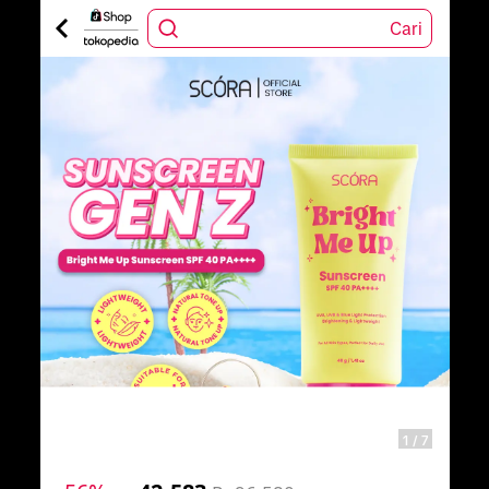
Cari
1
/
7