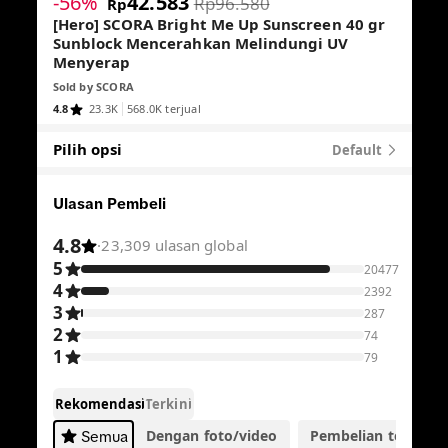
-56%
42.583
Rp96.580
Rp
[Hero] SCORA Bright Me Up Sunscreen 40 gr
Sunblock Mencerahkan Melindungi UV
Menyerap
Sold by
SCORA
4.8
23.3K
568.0K terjual
Pilih opsi
Default
Ulasan Pembeli
4.8
·
23,309 ulasan global
5
20477
4
2392
3
287
2
74
1
79
Rekomendasi
Terkini
Dengan foto/video
Pembelian terverifik
Semua