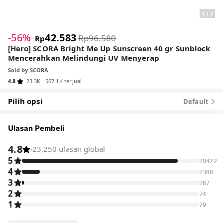
1
/
7
-56%
42.583
Rp96.580
Rp
[Hero] SCORA Bright Me Up Sunscreen 40 gr Sunblock
Mencerahkan Melindungi UV Menyerap
Sold by
SCORA
4.8
23.3K
567.1K terjual
Pilih opsi
Default
Ulasan Pembeli
4.8
·
23,250 ulasan global
5
20422
4
2388
3
287
2
74
1
79