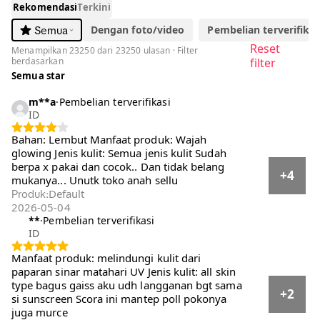
Rekomendasi
Terkini
Dengan foto/video
Pembelian terverifikasi
Semua
Reset
Menampilkan 23250 dari 23250 ulasan · Filter
berdasarkan
filter
Semua star
m**a
·
Pembelian terverifikasi
ID
Bahan: Lembut Manfaat produk: Wajah
glowing Jenis kulit: Semua jenis kulit Sudah
berpa x pakai dan cocok.. Dan tidak belang
+4
mukanya... Unutk toko anah sellu
Default
Produk
:
2026-05-04
**
·
Pembelian terverifikasi
ID
Manfaat produk: melindungi kulit dari paparan
sinar matahari UV Jenis kulit: all skin type
bagus gaiss aku udh langganan bgt sama si
+2
sunscreen Scora ini mantep poll pokonya juga
murce