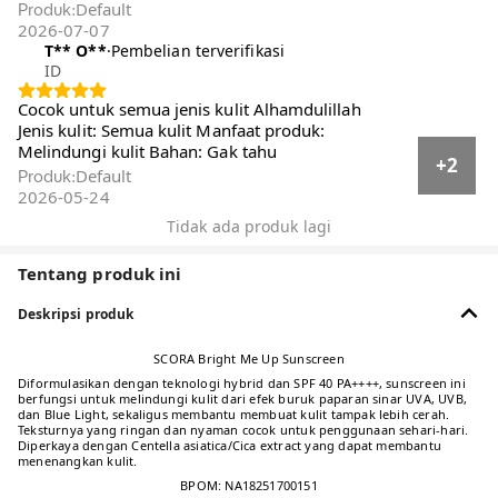
Default
Produk
:
2026-07-07
T** O**️
·
Pembelian terverifikasi
ID
Cocok untuk semua jenis kulit Alhamdulillah
Jenis kulit: Semua kulit Manfaat produk:
Melindungi kulit Bahan: Gak tahu
+2
Default
Produk
:
2026-05-24
Tidak ada produk lagi
Tentang produk ini
Deskripsi produk
SCORA Bright Me Up Sunscreen
Diformulasikan dengan teknologi hybrid dan SPF 40 PA++++, sunscreen ini
berfungsi untuk melindungi kulit dari efek buruk paparan sinar UVA, UVB,
dan Blue Light, sekaligus membantu membuat kulit tampak lebih cerah.
Teksturnya yang ringan dan nyaman cocok untuk penggunaan sehari-hari.
Diperkaya dengan Centella asiatica/Cica extract yang dapat membantu
menenangkan kulit.
BPOM: NA18251700151