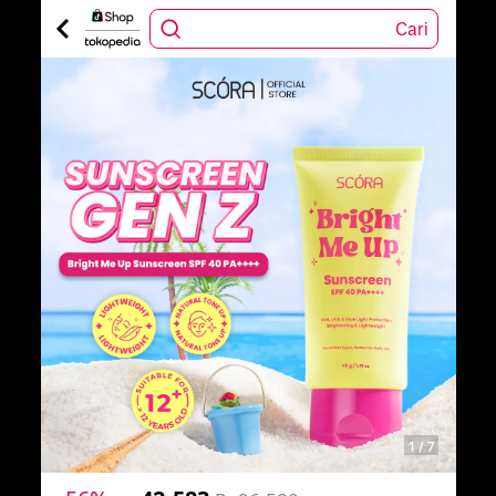
Cari
1
/
7