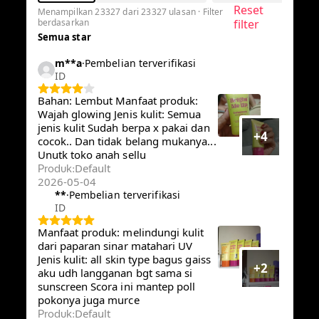
Reset
Menampilkan 23327 dari 23327 ulasan · Filter
berdasarkan
filter
Semua star
m**a
·
Pembelian terverifikasi
ID
Bahan: Lembut Manfaat produk:
Wajah glowing Jenis kulit: Semua
jenis kulit Sudah berpa x pakai dan
+4
cocok.. Dan tidak belang
mukanya... Unutk toko anah sellu
Default
Produk
:
2026-05-04
**
·
Pembelian terverifikasi
ID
Manfaat produk: melindungi kulit
dari paparan sinar matahari UV
Jenis kulit: all skin type bagus gaiss
+2
aku udh langganan bgt sama si
sunscreen Scora ini mantep poll
pokonya juga murce
Default
Produk
: