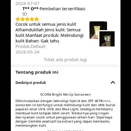
2026-07-07
T** O**️
·
Pembelian terverifikasi
ID
Cocok untuk semua jenis kulit
Alhamdulillah Jenis kulit: Semua
kulit Manfaat produk: Melindungi
+2
kulit Bahan: Gak tahu
Default
Produk
:
2026-05-24
Tidak ada produk lagi
Tentang produk ini
Deskripsi produk
SCORA Bright Me Up Sunscreen
Diformulasikan dengan teknologi hybrid dan SPF 40 PA++++,
sunscreen ini berfungsi untuk melindungi kulit dari efek buruk
paparan sinar UVA, UVB, dan Blue Light, sekaligus membantu
membuat kulit tampak lebih cerah. Teksturnya yang ringan dan
nyaman cocok untuk penggunaan sehari-hari. Diperkaya
dengan Centella asiatica/Cica extract yang dapat membantu
menenangkan kulit.