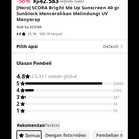
-56%
42.583
Rp96.580
Rp
[Hero] SCORA Bright Me Up Sunscreen 40 gr
Sunblock Mencerahkan Melindungi UV
Menyerap
Sold by
SCORA
4.8
23.3K
568.1K terjual
Pilih opsi
Default
Ulasan Pembeli
4.8
·
23,327 ulasan global
5
20495
4
2392
3
287
2
74
1
79
Rekomendasi
Terkini
Dengan foto/video
Pembelian terverifik
Semua