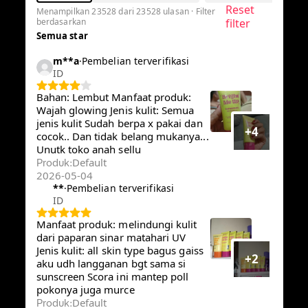
Reset
Menampilkan 23528 dari 23528 ulasan · Filter
berdasarkan
filter
Semua star
m**a
·
Pembelian terverifikasi
ID
Bahan: Lembut Manfaat produk:
Wajah glowing Jenis kulit: Semua
jenis kulit Sudah berpa x pakai dan
+4
cocok.. Dan tidak belang
mukanya... Unutk toko anah sellu
Default
Produk
:
2026-05-04
**
·
Pembelian terverifikasi
ID
Manfaat produk: melindungi kulit
dari paparan sinar matahari UV
Jenis kulit: all skin type bagus gaiss
+2
aku udh langganan bgt sama si
sunscreen Scora ini mantep poll
pokonya juga murce
Default
Produk
: