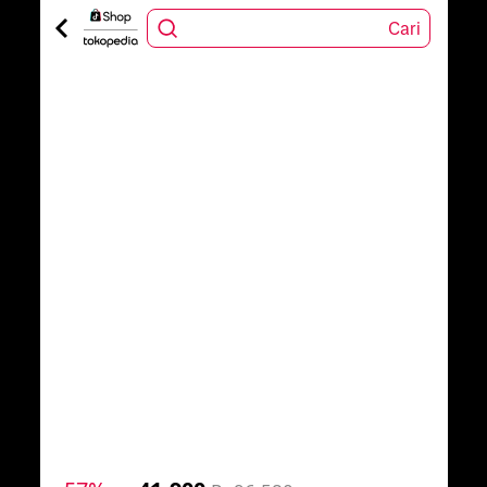
Cari
1
/
7