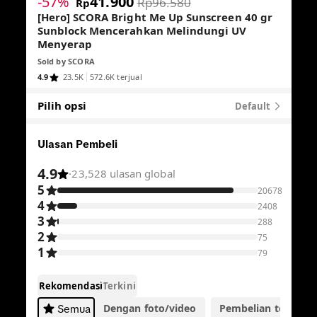
-57%
41.900
Rp96.580
Rp
[Hero] SCORA Bright Me Up Sunscreen 40 gr
Sunblock Mencerahkan Melindungi UV
Menyerap
Sold by
SCORA
4.9
23.5K
572.6K terjual
Pilih opsi
Default
Ulasan Pembeli
4.9
·
23,528 ulasan global
5
20678
4
2408
3
288
2
75
1
79
Rekomendasi
Terkini
Dengan foto/video
Pembelian terverifik
Semua